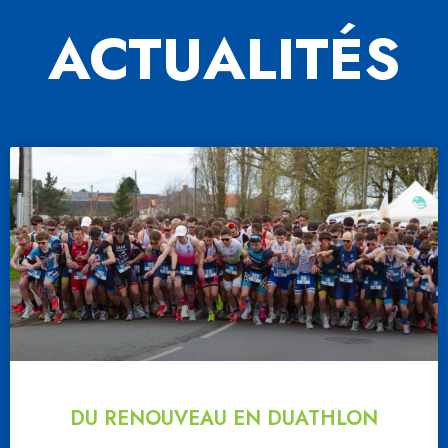
ACTUALITÉS
P
P
P
P
P
A
A
A
A
A
G
G
G
G
G
E
E
E
E
E
DU RENOUVEAU EN DUATHLON