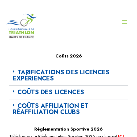
Aller
au
contenu
Coûts 2026
TARIFICATIONS DES LICENCES
EXPÉRIENCES
COÛTS DES LICENCES
COÛTS AFFILIATION ET
RÉAFFILIATION CLUBS
Réglementation Sportive 2026
Téléchargez la Réglementation Sportive 2026 en cliquant
ICI