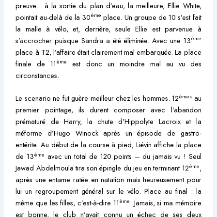
preuve : à la sortie du plan d’eau, la meilleure, Ellie White,
ème
pointait au-delà de la 30
place. Un groupe de 10 s’est fait
la malle à vélo, et, derrière, seule Ellie est parvenue à
ème
s’accrocher puisque Sandra a été éliminée. Avec une 13
place à T2, l’affaire était clairement mal embarquée. La place
ème
finale de 11
est donc un moindre mal au vu des
circonstances.
èmes
Le scenario ne fut guère meilleur chez les hommes. 12
au
premier pointage, ils durent composer avec l’abandon
prématuré de Harry, la chute d’Hippolyte Lacroix et la
méforme d’Hugo Winock après un épisode de gastro-
entérite. Au début de la course à pied, Liévin affiche la place
ème
de 13
avec un total de 120 points – du jamais vu ! Seul
ème
Jawad Abdelmoula tira son épingle du jeu en terminant 12
,
après une entame ratée en natation mais heureusement pour
lui un regroupement général sur le vélo. Place au final : la
ème
même que les filles, c’est-à-dire 11
. Jamais, si ma mémoire
est bonne, le club n’avait connu un échec de ses deux