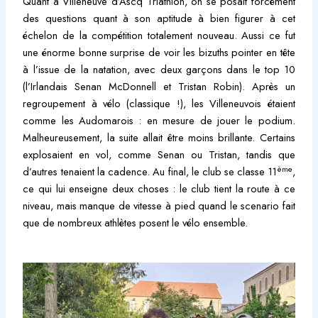
Quant à Villeneuve d’Ascq Triathlon, on se posait forcément
des questions quant à son aptitude à bien figurer à cet
échelon de la compétition totalement nouveau. Aussi ce fut
une énorme bonne surprise de voir les bizuths pointer en tête
à l’issue de la natation, avec deux garçons dans le top 10
(l’Irlandais Senan McDonnell et Tristan Robin). Après un
regroupement à vélo (classique !), les Villeneuvois étaient
comme les Audomarois : en mesure de jouer le podium.
Malheureusement, la suite allait être moins brillante. Certains
explosaient en vol, comme Senan ou Tristan, tandis que
ème
d’autres tenaient la cadence. Au final, le club se classe 11
,
ce qui lui enseigne deux choses : le club tient la route à ce
niveau, mais manque de vitesse à pied quand le scenario fait
que de nombreux athlètes posent le vélo ensemble.