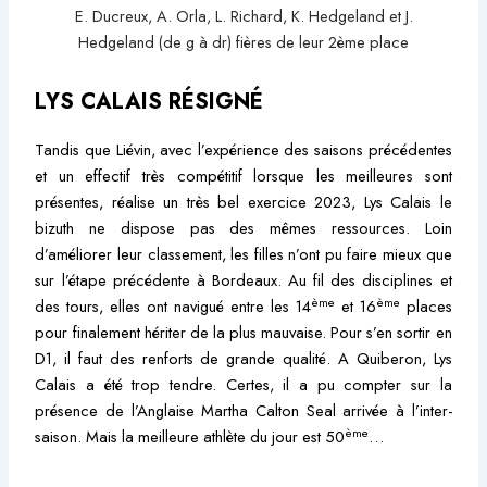
E. Ducreux, A. Orla, L. Richard, K. Hedgeland et J.
Hedgeland (de g à dr) fières de leur 2ème place
LYS CALAIS RÉSIGNÉ
Tandis que Liévin, avec l’expérience des saisons précédentes
et un effectif très compétitif lorsque les meilleures sont
présentes, réalise un très bel exercice 2023, Lys Calais le
bizuth ne dispose pas des mêmes ressources. Loin
d’améliorer leur classement, les filles n’ont pu faire mieux que
sur l’étape précédente à Bordeaux. Au fil des disciplines et
ème
ème
des tours, elles ont navigué entre les 14
et 16
places
pour finalement hériter de la plus mauvaise. Pour s’en sortir en
D1, il faut des renforts de grande qualité. A Quiberon, Lys
Calais a été trop tendre. Certes, il a pu compter sur la
présence de l’Anglaise Martha Calton Seal arrivée à l’inter-
ème
saison. Mais la meilleure athlète du jour est 50
…