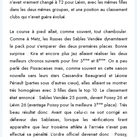
n’avait vraiment changé à T2 pour Liévin, avec les mêmes filles
dans les deux mêmes groupes, et une position au classement
clubs qui n’avait guère évolué.
La course à pied allait, comme souvent, tout chambouler.
Comme à Metz, les Russes des Sables Vendée dynamitaient
le pack pour s’emparer des deux premières places. Bonne
surprise : Kira et encore plus Jaz allaient réaliser les deux
ème
ème
meilleurs chronos suivants pour finir 3
et 8
. On a peu
parlé des Pissiacaises mais, comme souvent en cette saison
nouvelle sans leurs stars Cassandre Beaugrand et Léonie
Périault (parties sous d’autres cieux), elles allaient se montrer
très homogènes avec 3 filles dans le top 10. Le classement
était annoncé : Sables Vendée 25 points, devant Poissy 26 et
ème
Liévin 26 (avantage Poissy pour la meilleure 3
place). Très
beau résultat donc. Avant que celui-ci ne soit corrigé en
défaveur des Sablaises, lorsque les vérifications firent
apparaître que leur troisième athlète à l’arrivée n’avait pas
effectué sa pénalité. L’ordre officiel devenait donc : Poissy,