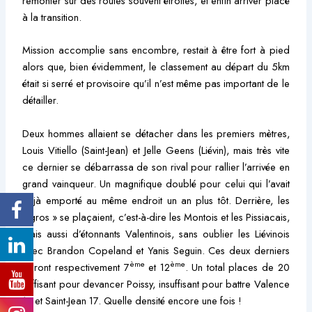
remonter sur des routes souvent étroites, et enfin arriver placé
à la transition.
Mission accomplie sans encombre, restait à être fort à pied
alors que, bien évidemment, le classement au départ du 5km
était si serré et provisoire qu’il n’est même pas important de le
détailler.
Deux hommes allaient se détacher dans les premiers mètres,
Louis Vitiello (Saint-Jean) et Jelle Geens (Liévin), mais très vite
ce dernier se débarrassa de son rival pour rallier l’arrivée en
grand vainqueur. Un magnifique doublé pour celui qui l’avait
déjà emporté au même endroit un an plus tôt. Derrière, les
« gros » se plaçaient, c’est-à-dire les Montois et les Pissiacais,
mais aussi d’étonnants Valentinois, sans oublier les Liévinois
avec Brandon Copeland et Yanis Seguin. Ces deux derniers
ème
ème
finiront respectivement 7
et 12
. Un total places de 20
suffisant pour devancer Poissy, insuffisant pour battre Valence
18 et Saint-Jean 17. Quelle densité encore une fois !