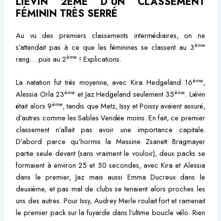
LIÉVIN 2ÈME D’UN CLASSEMENT
FÉMININ TRÈS SERRÉ
Au vu des premiers classements intermédiaires, on ne
ème
s’attendait pas à ce que les féminines se classent au 3
ème
rang… puis au 2
! Explications.
ème
La natation fut très moyenne, avec Kira Hedgeland 16
,
ème
ème
Alessia Orla 23
et Jaz Hedgeland seulement 35
. Liévin
ème
était alors 9
, tandis que Metz, Issy et Poissy avaient assuré,
d’autres comme les Sables Vendée moins. En fait, ce premier
classement n’allait pas avoir une importance capitale.
D’abord parce qu’hormis la Messine Zsanett Bragmayer
partie seule devant (sans vraiment le vouloir), deux packs se
formaient à environ 25 et 50 secondes, avec Kira et Alessia
dans le premier, Jaz mais aussi Emma Ducreux dans le
deuxième, et pas mal de clubs se tenaient alors proches les
uns des autres. Pour Issy, Audrey Merle roulait fort et ramenait
le premier pack sur la fuyarde dans l’ultime boucle vélo. Rien