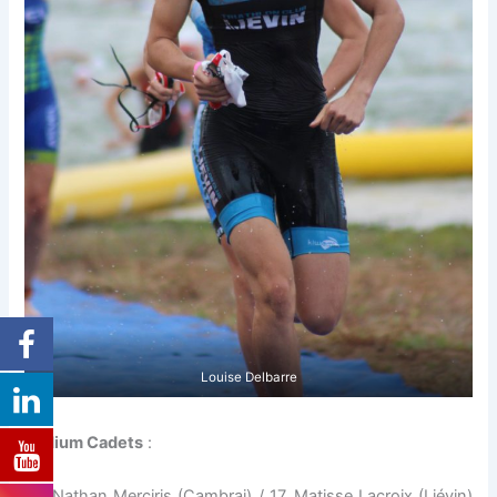
Louise Delbarre
Podium Cadets
:
10. Nathan Merciris (Cambrai) / 17. Matisse Lacroix (Liévin)