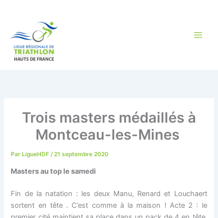
Aller
au
contenu
Trois masters médaillés à
Montceau-les-Mines
Par
LigueHDF
/
21 septembre 2020
Masters au top le samedi
Fin de la natation : les deux Manu, Renard et Louchaert
sortent en tête . C’est comme à la maison ! Acte 2 : le
premier cité maintient sa place dans un pack de 4 en tête,