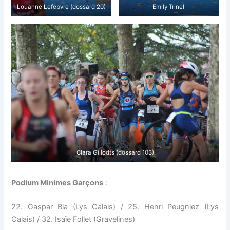
Louanne Lefebvre (dossard 20)
Emily Trinel
Clara Gillodts (dossard 103)
Podium Minimes Garçons
:
22. Gaspar Bia (Lys Calais) / 25. Henri Peugniez (Lys
Calais) / 32. Isaïe Follet (Gravelines)