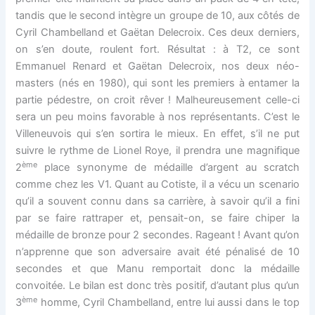
tandis que le second intègre un groupe de 10, aux côtés de
Cyril Chambelland et Gaëtan Delecroix. Ces deux derniers,
on s’en doute, roulent fort. Résultat : à T2, ce sont
Emmanuel Renard et Gaëtan Delecroix, nos deux néo-
masters (nés en 1980), qui sont les premiers à entamer la
partie pédestre, on croit rêver ! Malheureusement celle-ci
sera un peu moins favorable à nos représentants. C’est le
Villeneuvois qui s’en sortira le mieux. En effet, s’il ne put
suivre le rythme de Lionel Roye, il prendra une magnifique
ème
2
place synonyme de médaille d’argent au scratch
comme chez les V1. Quant au Cotiste, il a vécu un scenario
qu’il a souvent connu dans sa carrière, à savoir qu’il a fini
par se faire rattraper et, pensait-on, se faire chiper la
médaille de bronze pour 2 secondes. Rageant ! Avant qu’on
n’apprenne que son adversaire avait été pénalisé de 10
secondes et que Manu remportait donc la médaille
convoitée. Le bilan est donc très positif, d’autant plus qu’un
ème
3
homme, Cyril Chambelland, entre lui aussi dans le top