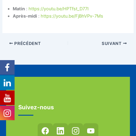
Matin
:
https://youtu.be/HPTfst_D77I
Après-midi
:
https://youtu.be/FjBhVPv-7Ms
PRÉCÉDENT
SUIVANT
Suivez-nous