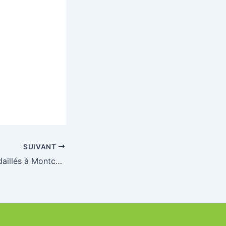
SUIVANT
Trois masters médaillés à Montceau-les-Mines