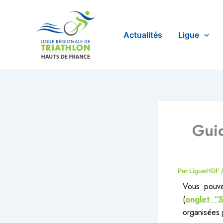
Aller
au
contenu
Actualités
Ligue
Guid
Par
LigueHDF
Vous pouve
(
onglet “
organisées 