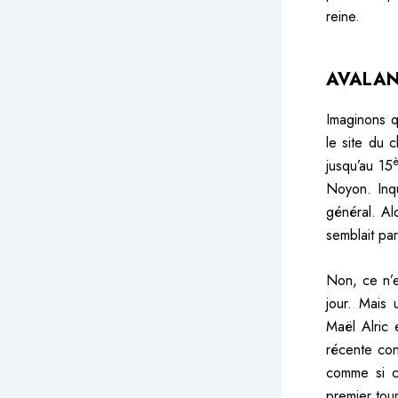
reine.
AVALAN
Imaginons q
le site du
jusqu’au 15
Noyon. Inqu
général. Al
semblait pa
Non, ce n’e
jour. Mais
Maël Alric 
récente con
comme si c
premier tour