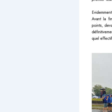
Evidemment
Avant la f
points, dev
définitivem
quel effecti