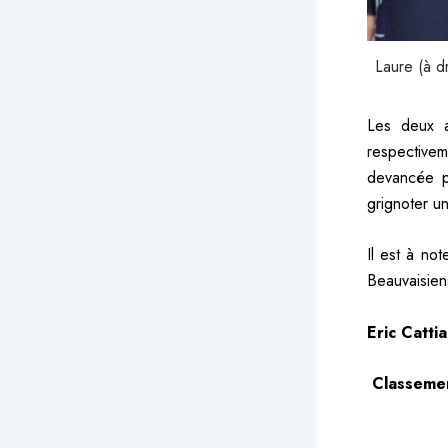
Laure (à d
Les deux a
respective
devancée p
grignoter u
Il est à no
Beauvaisien
Eric Catti
Classeme