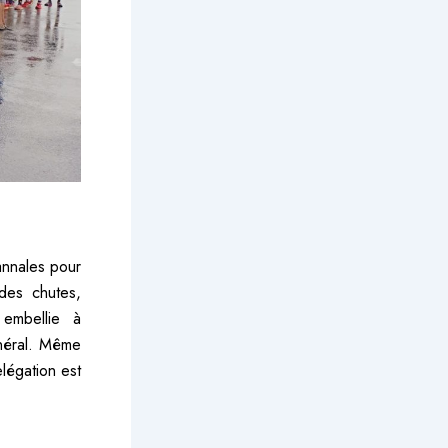
annales pour
des chutes,
 embellie à
éral. Même
légation est