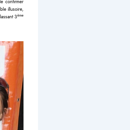
le confirmer
le illusoire,
ème
classant 3