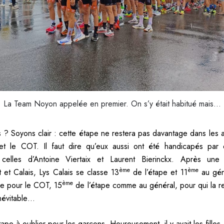
La Team Noyon appelée en premier. On s’y était habitué mais…
es ? Soyons clair : cette étape ne restera pas davantage dans les 
 et le COT. Il faut dire qu’eux aussi ont été handicapés par 
celles d’Antoine Viertaix et Laurent Bierinckx. Après une
ème
ème
t et Calais, Lys Calais se classe 13
de l’étape et 11
au gén
ème
re pour le COT, 15
de l’étape comme au général, pour qui la re
névitable…
ape à oublier pour les garçons. Heureusement, il y avait les filles.