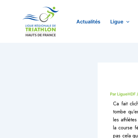
Aller
au
contenu
Actualités
Ligue
Par
LigueHDF
Ca fait cli
tombe qu’en
les athlète
la course f
pas cela qu