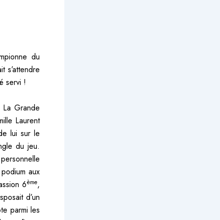
hampionne du
 s’attendre
 servi !
de La Grande
ille Laurent
de lui sur le
ngle du jeu.
 personnelle
e podium aux
ème
assion 6
,
sposait d’un
ôte parmi les