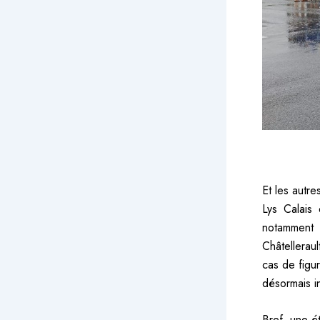
Et les autr
Lys Calais
notamment 
Châtelleraul
cas de figu
désormais i
Bref, une ét