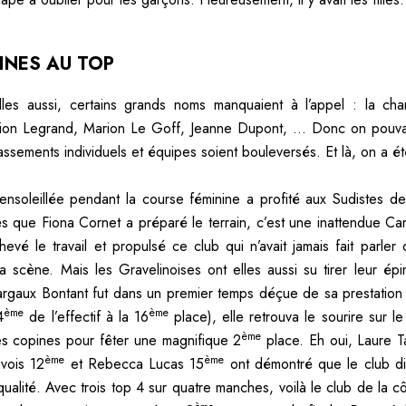
INES AU TOP
lles aussi, certains grands noms manquaient à l’appel : la c
on Legrand, Marion Le Goff, Jeanne Dupont, … Donc on pouvait
ssements individuels et équipes soient bouleversés. Et là, on a été
ensoleillée pendant la course féminine a profité aux Sudistes 
s que Fiona Cornet a préparé le terrain, c’est une inattendue Cam
evé le travail et propulsé ce club qui n’avait jamais fait parler 
a scène. Mais les Gravelinoises ont elles aussi su tirer leur épi
gaux Bontant fut dans un premier temps déçue de sa prestation
ème
ème
4
de l’effectif à la 16
place), elle retrouva le sourire sur l
ème
s copines pour fêter une magnifique 2
place. Eh oui, Laure T
ème
ème
vois 12
et Rebecca Lucas 15
ont démontré que le club di
qualité. Avec trois top 4 sur quatre manches, voilà le club de la c