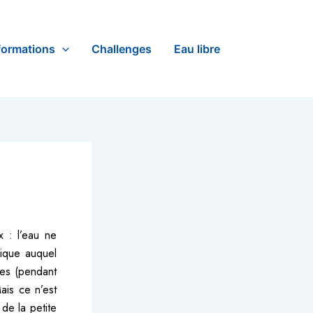
formations
Challenges
Eau libre
x : l’eau ne
gique auquel
les (pendant
ais ce n’est
de la petite