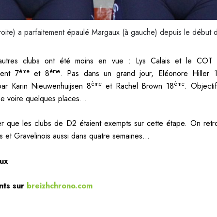
roite) a parfaitement épaulé Margaux (à gauche) depuis le début d
utres clubs ont été moins en vue : Lys Calais et le COT 
ème
ème
ment 7
et 8
. Pas dans un grand jour, Eléonore Hiller 
ème
ème
ar Karin Nieuwenhuijsen 8
et Rachel Brown 18
. Objecti
ne voire quelques places…
ter que les clubs de D2 étaient exempts sur cette étape. On ret
s et Gravelinois aussi dans quatre semaines…
aux
nts sur
breizhchrono.com