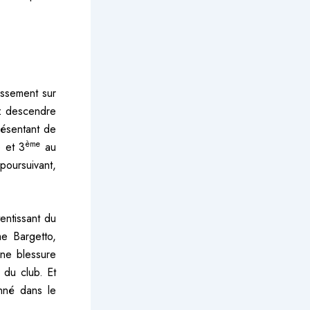
assement sur
z descendre
ésentant de
ème
 et 3
au
poursuivant,
entissant du
e Bargetto,
une blessure
 du club. Et
nné dans le