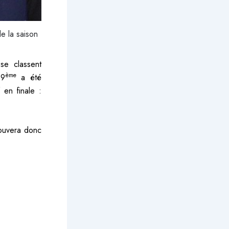
e la saison
se classent
ème
19
a été
f en finale :
rouvera donc