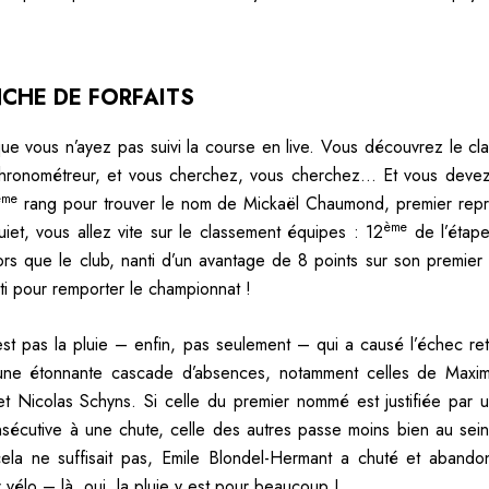
CHE DE FORFAITS
ue vous n’ayez pas suivi la course en live. Vous découvrez le cl
 chronométreur, et vous cherchez, vous cherchez… Et vous deve
ème
rang pour trouver le nom de Mickaël Chaumond, premier repr
ème
iet, vous allez vite sur le classement équipes : 12
de l’étape
ors que le club, nanti d’un avantage de 8 points sur son premier 
rti pour remporter le championnat !
st pas la pluie – enfin, pas seulement – qui a causé l’échec ret
 une étonnante cascade d’absences, notamment celles de Maxim
et Nicolas Schyns. Si celle du premier nommé est justifiée par 
sécutive à une chute, celle des autres passe moins bien au sein
ela ne suffisait pas, Emile Blondel-Hermant a chuté et abando
 vélo – là, oui, la pluie y est pour beaucoup !