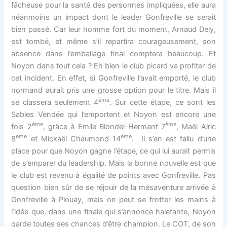
fâcheuse pour la santé des personnes impliquées, elle aura
néanmoins un impact dont le leader Gonfreville se serait
bien passé. Car leur homme fort du moment, Arnaud Dely,
est tombé, et même s’il repartira courageusement, son
absence dans l’emballage final comptera beaucoup. Et
Noyon dans tout cela ? Eh bien le club picard va profiter de
cet incident. En effet, si Gonfreville l’avait emporté, le club
normand aurait pris une grosse option pour le titre. Mais il
ème
se classera seulement 4
. Sur cette étape, ce sont les
Sables Vendée qui l’emportent et Noyon est encore une
ème
ème
fois 2
, grâce à Emile Blondel-Hermant 7
, Maël Alric
ème
ème
8
et Mickaël Chaumond 14
. Il s’en est fallu d’une
place pour que Noyon gagne l’étape, ce qui lui aurait permis
de s’emparer du leadership. Mais la bonne nouvelle est que
le club est revenu à égalité de points avec Gonfreville. Pas
question bien sûr de se réjouir de la mésaventure arrivée à
Gonfreville à Plouay, mais on peut se frotter les mains à
l’idée que, dans une finale qui s’annonce haletante, Noyon
garde toutes ses chances d’être champion. Le COT, de son