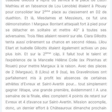
(Isabelle Gillodts a repris du service à la place de Lison
Mathieu et en l’absence de Lou Lenoble) étaient à Plouay
ème
pour consolider leur 2
place au classement en D2 de
duathlon. Et là, Mesdames et Messieurs, ce fut une
démonstration ! Margaux Bontant attaquait fort à pied pour
se détacher en solitaire et mettre 40’’ à toutes ses
adversaires. Trois filles allaient revenir sur elle. Clara Gillodts
tenta aussi crânement sa chance en second rideau. Lilou
Ellart et Isabelle Gillodts étaient également actives un peu
ème
plus loin. Et sur la 2
càp, il fallut tout le talent et
l’expérience de la Mancelle Hélène Colle (ex Piranhas et
Rouen) pour mettre Margaux à la raison. Avec des places
de 2 (Margaux), 8 (Lilou) et 9 (Isa), les Gravelinoises ont
parfaitement mis à profit les absences de certaines
athlètes d’Evreux et Saint-Avertin pour… tout simplement
gagner l’étape, une grande première, évidemment ! A une
semaine de la finale, elles comptent 4 points de retard sur
Evreux et 4 d’avance sur Saint-Avertin. Mission accomplie,
donc, un dernier effort à Châteauroux dimanche prochain