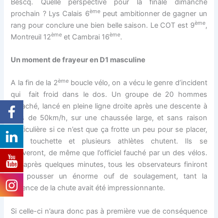
Bescq. Quelle perspective pour la finale dimanche
ème
prochain ? Lys Calais 6
peut ambitionner de gagner un
ème
rang pour conclure une bien belle saison. Le COT est 9
,
ème
ème
Montreuil 12
et Cambrai 16
.
Un moment de frayeur en D1 masculine
ème
A la fin de la 2
boucle vélo, on a vécu le genre d’incident
qui fait froid dans le dos. Un groupe de 20 hommes
détaché, lancé en pleine ligne droite après une descente à
plus de 50km/h, sur une chaussée large, et sans raison
particulière si ce n’est que ça frotte un peu pour se placer,
une touchette et plusieurs athlètes chutent. Ils se
relèveront, de même que l’officiel fauché par un des vélos.
Et après quelques minutes, tous les observateurs finiront
par pousser un énorme ouf de soulagement, tant la
violence de la chute avait été impressionnante.
Si celle-ci n’aura donc pas à première vue de conséquence