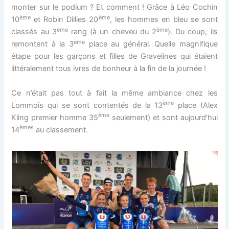
monter sur le podium ? Et comment ! Grâce à Léo Cochin
ème
ème
10
et Robin Dillies 20
, les hommes en bleu se sont
ème
ème
classés au 3
rang (à un cheveu du 2
). Du coup, ils
ème
remontent à la 3
place au général. Quelle magnifique
étape pour les garçons et filles de Gravelines qui étaient
littéralement tous ivres de bonheur à la fin de la journée !
Ce n’était pas tout à fait la même ambiance chez les
ème
Lommois qui se sont contentés de la 13
place (Alex
ème
Kling premier homme 35
seulement) et sont aujourd’hui
èmes
14
au classement.