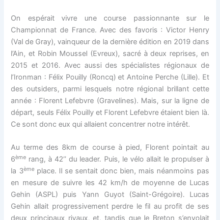
On espérait vivre une course passionnante sur le
Championnat de France. Avec des favoris : Victor Henry
(Val de Gray), vainqueur de la dernière édition en 2019 dans
l’Ain, et Robin Moussel (Evreux), sacré à deux reprises, en
2015 et 2016. Avec aussi des spécialistes régionaux de
l’Ironman : Félix Pouilly (Roncq) et Antoine Perche (Lille). Et
des outsiders, parmi lesquels notre régional brillant cette
année : Florent Lefebvre (Gravelines). Mais, sur la ligne de
départ, seuls Félix Pouilly et Florent Lefebvre étaient bien là.
Ce sont donc eux qui allaient concentrer notre intérêt.
Au terme des 8km de course à pied, Florent pointait au
ème
6
rang, à 42’’ du leader. Puis, le vélo allait le propulser à
ème
la 3
place. Il se sentait donc bien, mais néanmoins pas
en mesure de suivre les 42 km/h de moyenne de Lucas
Gehin (ASPL) puis Yann Guyot (Saint-Grégoire). Lucas
Gehin allait progressivement perdre le fil au profit de ses
deux principaux rivaux, et, tandis que le Breton s’envolait