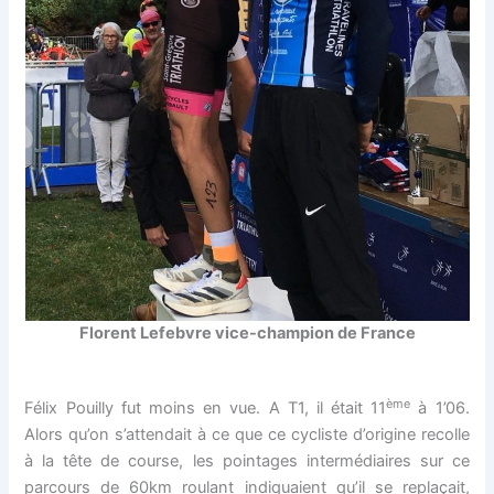
Florent Lefebvre vice-champion de France
ème
Félix Pouilly fut moins en vue. A T1, il était 11
à 1’06.
Alors qu’on s’attendait à ce que ce cycliste d’origine recolle
à la tête de course, les pointages intermédiaires sur ce
parcours de 60km roulant indiquaient qu’il se replaçait,