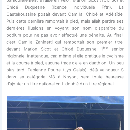
particulièrement à l’aise en vélo : Marion Sicot (TCC 36) et
Chloé Duquesne (licence individuelle Fftri). La
Castelroussine posait devant Camilla, Chloé et Adélaïde.
Puis cette dernière remontait à pied, mais allait perdre ses
dernières illusions en voyant son nom disparaître du
podium pour ne pas avoir effectué une pénalité. Au final,
c’est Camilla Zaninetti qui remportait son premier titre,
ère
devant Marion Sicot et Chloé Duquesne, 1
senior
régionale. Inattendue, car, même si elle pratique le cyclisme
et la course à pied, aucune trace d’elle en duathlon. Un peu
plus tard, Fabienne Pourre (Lys Calais), déjà vainqueur S
dans sa catégorie M3 à Noyon, sera toute heureuse
d’ajouter un titre national en L doublé d’un titre régional.