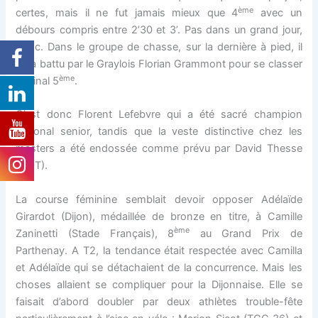
ème
certes, mais il ne fut jamais mieux que 4
avec un
débours compris entre 2’30 et 3’. Pas dans un grand jour,
donc. Dans le groupe de chasse, sur la dernière à pied, il
sera battu par le Graylois Florian Grammont pour se classer
ème
au final 5
.
C’est donc Florent Lefebvre qui a été sacré champion
régional senior, tandis que la veste distinctive chez les
masters a été endossée comme prévu par David Thesse
(COT).
La course féminine semblait devoir opposer Adélaïde
Girardot (Dijon), médaillée de bronze en titre, à Camille
ème
Zaninetti (Stade Français), 8
au Grand Prix de
Parthenay. A T2, la tendance était respectée avec Camilla
et Adélaïde qui se détachaient de la concurrence. Mais les
choses allaient se compliquer pour la Dijonnaise. Elle se
faisait d’abord doubler par deux athlètes trouble-fête