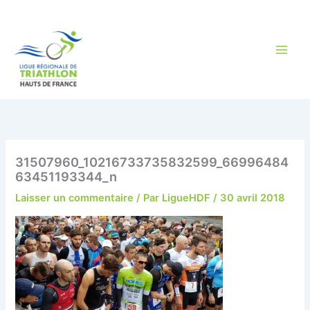
Aller
au
contenu
31507960_10216733735832599_66996484
63451193344_n
Laisser un commentaire
/ Par
LigueHDF
/
30 avril 2018