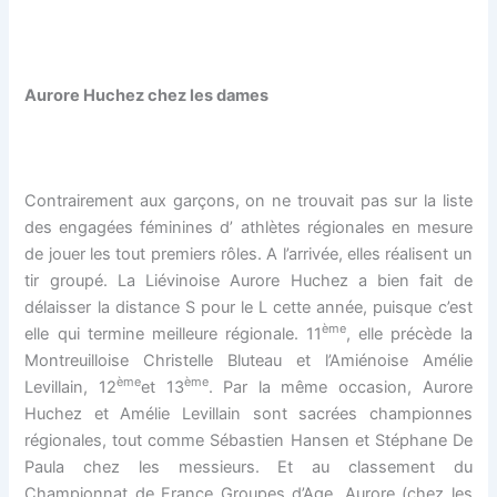
Aurore Huchez chez les dames
Contrairement aux garçons, on ne trouvait pas sur la liste
des engagées féminines d’ athlètes régionales en mesure
de jouer les tout premiers rôles. A l’arrivée, elles réalisent un
tir groupé. La Liévinoise Aurore Huchez a bien fait de
délaisser la distance S pour le L cette année, puisque c’est
ème
elle qui termine meilleure régionale. 11
, elle précède la
Montreuilloise Christelle Bluteau et l’Amiénoise Amélie
ème
ème
Levillain, 12
et 13
. Par la même occasion, Aurore
Huchez et Amélie Levillain sont sacrées championnes
régionales, tout comme Sébastien Hansen et Stéphane De
Paula chez les messieurs. Et au classement du
Championnat de France Groupes d’Age, Aurore (chez les