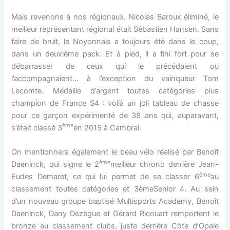
Mais revenons à nos régionaux. Nicolas Baroux éliminé, le
meilleur représentant régional était Sébastien Hansen. Sans
faire de bruit, le Noyonnais a toujours été dans le coup,
dans un deuxième pack. Et à pied, il a fini fort pour se
débarrasser de ceux qui le précédaient ou
l’accompagnaient… à l’exception du vainqueur Tom
Lecomte. Médaille d’argent toutes catégories plus
champion de France S4 : voilà un joli tableau de chasse
pour ce garçon expérimenté de 38 ans qui, auparavant,
ème
s’était classé 3
en 2015 à Cambrai.
On mentionnera également le beau vélo réalisé par Benoît
ème
Daeninck, qui signe le 2
meilleur chrono derrière Jean-
ème
Eudes Demaret, ce qui lui permet de se classer 6
au
classement toutes catégories et 3èmeSenior 4. Au sein
d’un nouveau groupe baptisé Multisports Academy, Benoît
Daeninck, Dany Dezègue et Gérard Ricouart remportent le
bronze au classement clubs, juste derrière Côte d’Opale