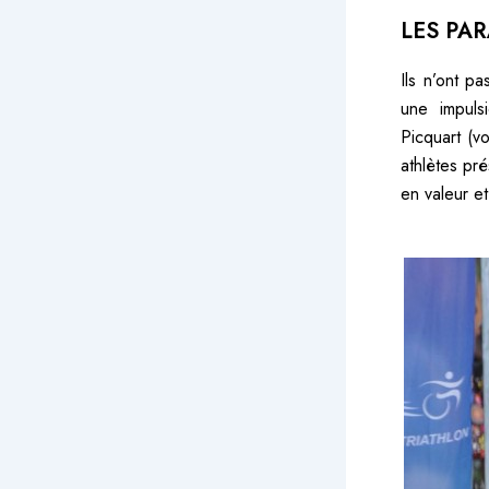
LES PA
Ils n’ont p
une impulsi
Picquart (vo
athlètes pr
en valeur et