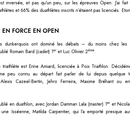
’est inversée, et pas qu’un peu, sur les épreuves Open. J’ai fait
thlètes et 66% des duathlètes inscrits n’étaient pas licenciés. Eto
9 EN FORCE EN OPEN
ts dunkerquois ont dominé les débats – du moins chez le
er
ème
doublé Romain Bard (cadet) 1
et Luc Olivier 2
.
 triathlète est Erine Amiard, licenciée à Poix Triathlon. Décidém
e peu connu au départ fait parler de lui depuis quelque 
Alexis Cazeel-Bertin, Jehro Ferreira, Maxime Bréhant ou 
er
ublé en duathlon, avec Jordan Damman Lala (master) 1
et Nicola
t une Isséenne, Matilda Carpentier, qui l’a emporté presque au