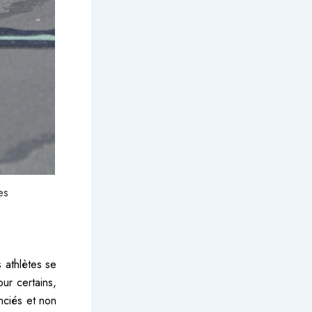
es
 athlètes se
ur certains,
nciés et non