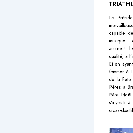
TRIATH
Le Présid
merveilleus
capable de 
musique… et
assuré ! Il
qualité, à 
Et en ayan
femmes à Du
de la Fête
Pères à Bra
Père Noël a
s’investir
cross-duath