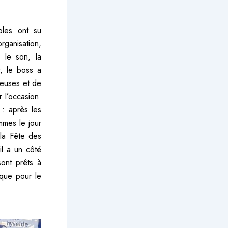
les ont su
rganisation,
, le son, la
t, le boss a
reuses et de
 l’occasion.
: après les
mmes le jour
la Fête des
il a un côté
sont prêts à
que pour le