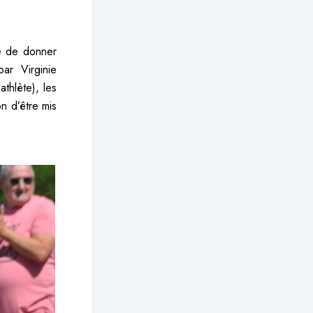
te de donner
par Virginie
athlète), les
n d’être mis