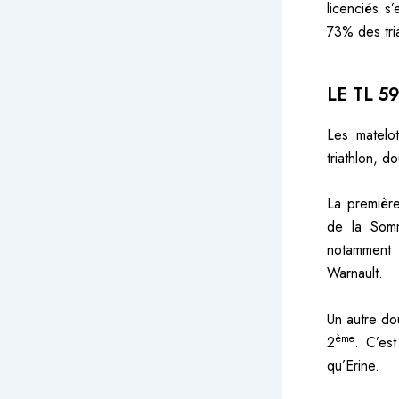
licenciés s
73% des tria
LE TL 5
Les matelo
triathlon, 
La première
de la Somm
notamment 
Warnault.
Un autre do
ème
2
. C’es
qu’Erine.