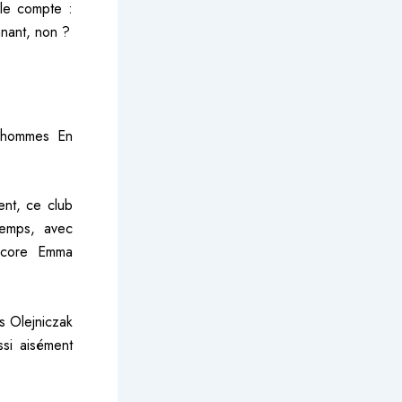
 le compte :
nnant, non ?
s hommes En
ent, ce club
temps, avec
encore Emma
s Olejniczak
ssi aisément