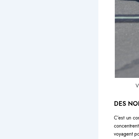
V
DES NON
C’est un co
concentrent
voyagent po