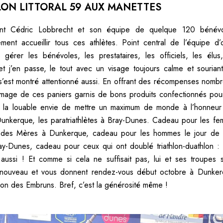
LON LITTORAL 59 AUX MANETTES
ent Cédric Lobbrecht et son équipe de quelque 120 bénévo
ement accueillir tous ces athlètes. Point central de l’équipe d’o
gérer les bénévoles, les prestataires, les officiels, les élus
 j’en passe, le tout avec un visage toujours calme et sourian
 s’est montré attentionné aussi. En offrant des récompenses nomb
l’image de ces paniers garnis de bons produits confectionnés pour
t la louable envie de mettre un maximum de monde à l’honneur 
nkerque, les paratriathlètes à Bray-Dunes. Cadeau pour les fe
 des Mères à Dunkerque, cadeau pour les hommes le jour de 
y-Dunes, cadeau pour ceux qui ont doublé triathlon-duathlon : 
ussi ! Et comme si cela ne suffisait pas, lui et ses troupes 
 à nouveau et vous donnent rendez-vous début octobre à Dunker
lon des Embruns. Bref, c’est la générosité même !