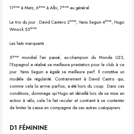
ème
ème
ème
11
à Metz, 6
à Albi, 7
au général
ème
ème
Le trio du jour : David Cantero 2
, Yanis Seguin 4
, Hugo
ème
Winock 55
Les faits marquants :
ème
5
mondial l’an passé, ex-champion du Monde U23,
l’Espagnol a réalisé sa meilleure prestation pour le club à ce
jour. Yanis Seguin a égalé sa meilleure perf. Il constitue un
modèle de régularité. Contrairement à David Castro qui,
comme cela lui arrive parfois, a été hors du coup. Dans ces
conditions, dommage qu’Hugo ait déraillé lors de sa mise en
action à vélo, cela l’a fait reculer et contraint à se contenter
de limiter la casse en compagnie de ses autres coéquipiers.
D1 FÉMININE