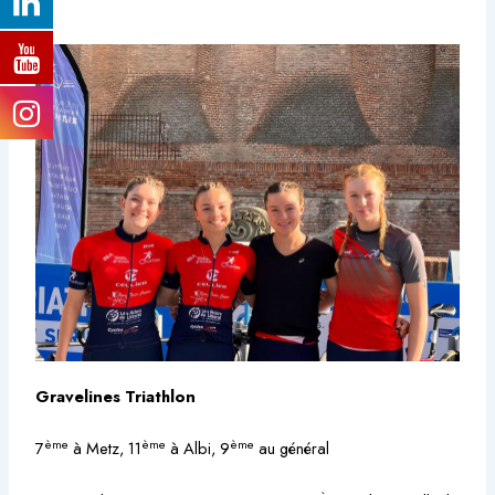
Gravelines Triathlon
ème
ème
ème
7
à Metz, 11
à Albi, 9
au général