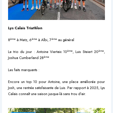
Lys Calais Triathlon
ème
ème
ème
8
à Metz, 6
à Albi, 7
au général
ème
ème
Le trio du jour : Antoine Viertaix 10
, Luis Steiert 20
,
ème
Joshua Cumberland 28
Les faits marquants :
Encore un top 10 pour Antoine, une place améliorée pour
Josh, une rentrée satisfaisante de Luis. Par rapport à 2025, Lys
Calais connaît une saison jusque-là sans trou d’air.