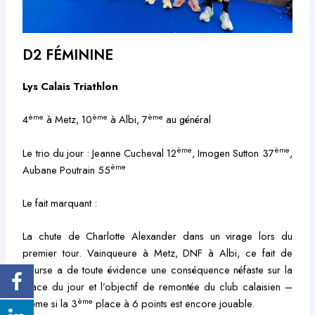
D2 FÉMININE
Lys Calais Triathlon
ème
ème
ème
4
à Metz, 10
à Albi, 7
au général
ème
ème
Le trio du jour : Jeanne Cucheval 12
, Imogen Sutton 37
,
ème
Aubane Poutrain 55
Le fait marquant :
La chute de Charlotte Alexander dans un virage lors du
premier tour. Vainqueure à Metz, DNF à Albi, ce fait de
course a de toute évidence une conséquence néfaste sur la
place du jour et l’objectif de remontée du club calaisien –
ème
même si la 3
place à 6 points est encore jouable.