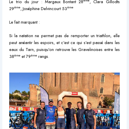
ème
Le trio du jour : Margaux Bontant 28
, Clara Gillodts
ème
ème
29
, Joséphine Delvincourt 53
Le fait marquant :
Si la natation ne permet pas de remporter un triathlon, elle
peut anéantir les espoirs, et c’est ce qui s’est passé dans les
eaux du Tarn, puisqu’on retrouve les Gravelinoises entre les
ème
ème
38
et 79
rangs.