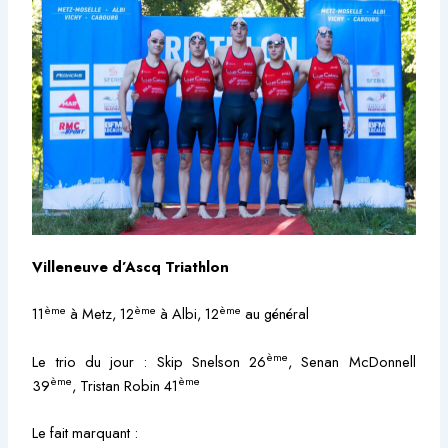
Villeneuve d’Ascq Triathlon
ème
ème
ème
11
à Metz, 12
à Albi, 12
au général
ème
Le trio du jour : Skip Snelson 26
, Senan McDonnell
ème
ème
39
, Tristan Robin 41
Le fait marquant :