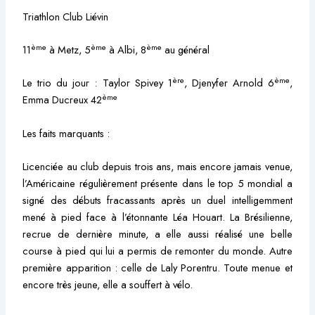
Triathlon Club Liévin
ème
ème
ème
11
à Metz, 5
à Albi, 8
au général
ère
ème
Le trio du jour : Taylor Spivey 1
, Djenyfer Arnold 6
,
ème
Emma Ducreux 42
Les faits marquants :
Licenciée au club depuis trois ans, mais encore jamais venue,
l’Américaine régulièrement présente dans le top 5 mondial a
signé des débuts fracassants après un duel intelligemment
mené à pied face à l’étonnante Léa Houart. La Brésilienne,
recrue de dernière minute, a elle aussi réalisé une belle
course à pied qui lui a permis de remonter du monde. Autre
première apparition : celle de Laly Porentru. Toute menue et
encore très jeune, elle a souffert à vélo.