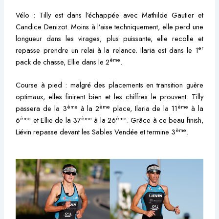
Vélo : Tilly est dans l’échappée avec Mathilde Gautier et
Candice Denizot. Moins à l’aise techniquement, elle perd une
longueur dans les virages, plus puissante, elle recolle et
er
repasse prendre un relai à la relance. Ilaria est dans le 1
ème
pack de chasse, Ellie dans le 2
.
Course à pied : malgré des placements en transition guère
optimaux, elles finirent bien et les chiffres le prouvent. Tilly
ème
ème
ème
passera de la 3
à la 2
place, Ilaria de la 11
à la
ème
ème
ème
6
et Ellie de la 37
à la 26
. Grâce à ce beau finish,
ème
Liévin repasse devant les Sables Vendée et termine 3
.