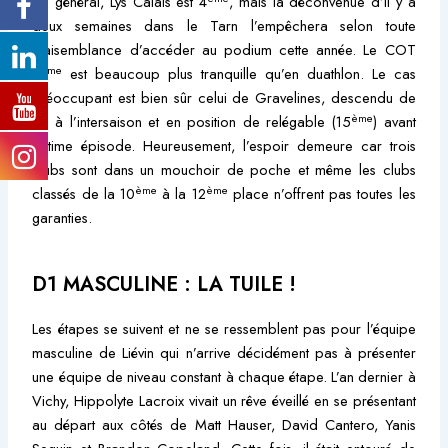
Au général, Lys Calais est 4
, mais la déconvenue d’il y a
deux semaines dans le Tarn l’empêchera selon toute
vraisemblance d’accéder au podium cette année. Le COT
ème
8
est beaucoup plus tranquille qu’en duathlon. Le cas
préoccupant est bien sûr celui de Gravelines, descendu de
ème
D1 à l’intersaison et en position de relégable (15
) avant
l’ultime épisode. Heureusement, l’espoir demeure car trois
clubs sont dans un mouchoir de poche et même les clubs
ème
ème
classés de la 10
à la 12
place n’offrent pas toutes les
garanties.
D1 MASCULINE : LA TUILE !
Les étapes se suivent et ne se ressemblent pas pour l’équipe
masculine de Liévin qui n’arrive décidément pas à présenter
une équipe de niveau constant à chaque étape. L’an dernier à
Vichy, Hippolyte Lacroix vivait un rêve éveillé en se présentant
au départ aux côtés de Matt Hauser, David Cantero, Yanis