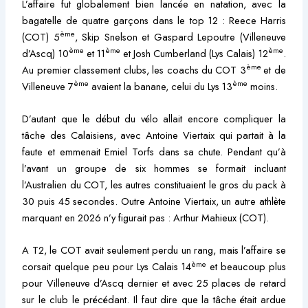
L’affaire fut globalement bien lancée en natation, avec la
bagatelle de quatre garçons dans le top 12 : Reece Harris
ème
(COT) 5
, Skip Snelson et Gaspard Lepoutre (Villeneuve
ème
ème
ème
d’Ascq) 10
et 11
et Josh Cumberland (Lys Calais) 12
.
ème
Au premier classement clubs, les coachs du COT 3
et de
ème
ème
Villeneuve 7
avaient la banane, celui du Lys 13
moins.
D’autant que le début du vélo allait encore compliquer la
tâche des Calaisiens, avec Antoine Viertaix qui partait à la
faute et emmenait Emiel Torfs dans sa chute. Pendant qu’à
l’avant un groupe de six hommes se formait incluant
l’Australien du COT, les autres constituaient le gros du pack à
30 puis 45 secondes. Outre Antoine Viertaix, un autre athlète
marquant en 2026 n’y figurait pas : Arthur Mahieux (COT).
A T2, le COT avait seulement perdu un rang, mais l’affaire se
ème
corsait quelque peu pour Lys Calais 14
et beaucoup plus
pour Villeneuve d’Ascq dernier et avec 25 places de retard
sur le club le précédant. Il faut dire que la tâche était ardue