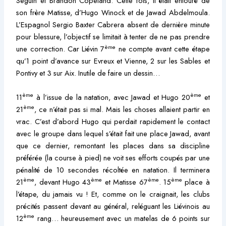
Seguin et Brandon Copeland. Cette fois, il était entouré de
son frère Matisse, d’Hugo Winock et de Jawad Abdelmoula.
L’Espagnol Sergio Baxter Cabrera absent de dernière minute
pour blessure, l’objectif se limitait à tenter de ne pas prendre
ème
une correction. Car Liévin 7
ne compte avant cette étape
qu’1 point d’avance sur Evreux et Vienne, 2 sur les Sables et
Pontivy et 3 sur Aix. Inutile de faire un dessin…
ème
ème
11
à l’issue de la natation, avec Jawad et Hugo 20
et
ème
21
, ce n’était pas si mal. Mais les choses allaient partir en
vrac. C’est d’abord Hugo qui perdait rapidement le contact
avec le groupe dans lequel s’était fait une place Jawad, avant
que ce dernier, remontant les places dans sa discipline
préférée (la course à pied) ne voit ses efforts coupés par une
pénalité de 10 secondes récoltée en natation. Il terminera
ème
ème
ème
ème
21
, devant Hugo 43
et Matisse 67
. 15
place à
l’étape, du jamais vu ! Et, comme on le craignait, les clubs
précités passent devant au général, reléguant les Liévinois au
ème
12
rang… heureusement avec un matelas de 6 points sur