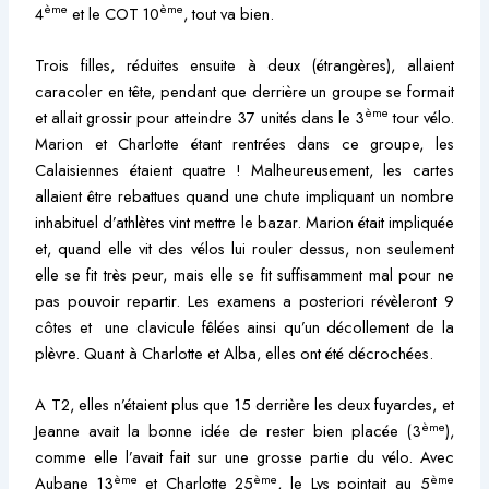
ème
ème
4
et le COT 10
, tout va bien.
Trois filles, réduites ensuite à deux (étrangères), allaient
caracoler en tête, pendant que derrière un groupe se formait
ème
et allait grossir pour atteindre 37 unités dans le 3
tour vélo.
Marion et Charlotte étant rentrées dans ce groupe, les
Calaisiennes étaient quatre ! Malheureusement, les cartes
allaient être rebattues quand une chute impliquant un nombre
inhabituel d’athlètes vint mettre le bazar. Marion était impliquée
et, quand elle vit des vélos lui rouler dessus, non seulement
elle se fit très peur, mais elle se fit suffisamment mal pour ne
pas pouvoir repartir. Les examens a posteriori révèleront 9
côtes et une clavicule fêlées ainsi qu’un décollement de la
plèvre. Quant à Charlotte et Alba, elles ont été décrochées.
A T2, elles n’étaient plus que 15 derrière les deux fuyardes, et
ème
Jeanne avait la bonne idée de rester bien placée (3
),
comme elle l’avait fait sur une grosse partie du vélo. Avec
ème
ème
ème
Aubane 13
et Charlotte 25
, le Lys pointait au 5