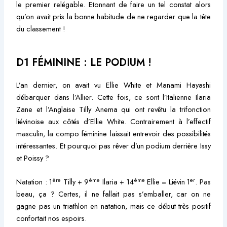
le premier relégable. Etonnant de faire un tel constat alors
qu’on avait pris la bonne habitude de ne regarder que la tête
du classement !
D1 FÉMININE : LE PODIUM !
L’an dernier, on avait vu Ellie White et Manami Hayashi
débarquer dans l’Allier. Cette fois, ce sont l’Italienne Ilaria
Zane et l’Anglaise Tilly Anema qui ont revêtu la trifonction
liévinoise aux côtés d’Ellie White. Contrairement à l’effectif
masculin, la compo féminine laissait entrevoir des possibilités
intéressantes. Et pourquoi pas rêver d’un podium derrière Issy
et Poissy ?
ère
ème
ème
er
Natation : 1
Tilly + 9
Ilaria + 14
Ellie = Liévin 1
. Pas
beau, ça ? Certes, il ne fallait pas s’emballer, car on ne
gagne pas un triathlon en natation, mais ce début très positif
confortait nos espoirs.