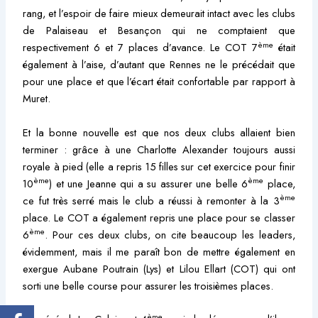
rang, et l’espoir de faire mieux demeurait intact avec les clubs
de Palaiseau et Besançon qui ne comptaient que
ème
respectivement 6 et 7 places d’avance. Le COT 7
était
également à l’aise, d’autant que Rennes ne le précédait que
pour une place et que l’écart était confortable par rapport à
Muret.
Et la bonne nouvelle est que nos deux clubs allaient bien
terminer : grâce à une Charlotte Alexander toujours aussi
royale à pied (elle a repris 15 filles sur cet exercice pour finir
ème
ème
10
) et une Jeanne qui a su assurer une belle 6
place,
ème
ce fut très serré mais le club a réussi à remonter à la 3
place. Le COT a également repris une place pour se classer
ème
6
. Pour ces deux clubs, on cite beaucoup les leaders,
évidemment, mais il me paraît bon de mettre également en
exergue Aubane Poutrain (Lys) et Lilou Ellart (COT) qui ont
sorti une belle course pour assurer les troisièmes places.
ème