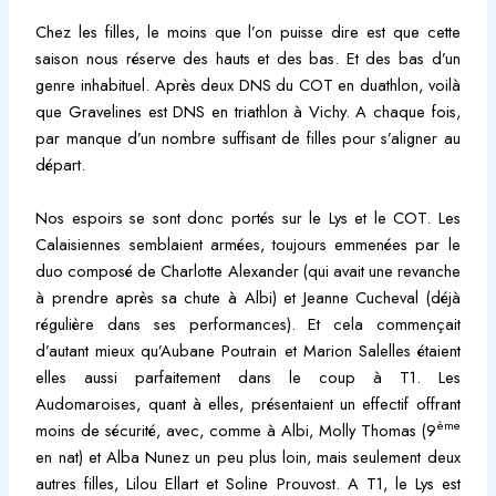
Chez les filles, le moins que l’on puisse dire est que cette
saison nous réserve des hauts et des bas. Et des bas d’un
genre inhabituel. Après deux DNS du COT en duathlon, voilà
que Gravelines est DNS en triathlon à Vichy. A chaque fois,
par manque d’un nombre suffisant de filles pour s’aligner au
départ.
Nos espoirs se sont donc portés sur le Lys et le COT. Les
Calaisiennes semblaient armées, toujours emmenées par le
duo composé de Charlotte Alexander (qui avait une revanche
à prendre après sa chute à Albi) et Jeanne Cucheval (déjà
régulière dans ses performances). Et cela commençait
d’autant mieux qu’Aubane Poutrain et Marion Salelles étaient
elles aussi parfaitement dans le coup à T1. Les
Audomaroises, quant à elles, présentaient un effectif offrant
ème
moins de sécurité, avec, comme à Albi, Molly Thomas (9
en nat) et Alba Nunez un peu plus loin, mais seulement deux
autres filles, Lilou Ellart et Soline Prouvost. A T1, le Lys est