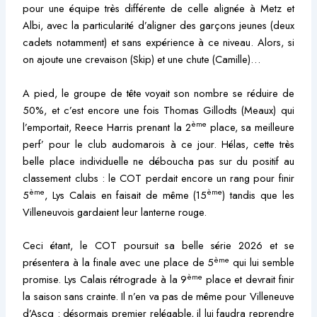
pour une équipe très différente de celle alignée à Metz et
Albi, avec la particularité d’aligner des garçons jeunes (deux
cadets notamment) et sans expérience à ce niveau. Alors, si
on ajoute une crevaison (Skip) et une chute (Camille)…
A pied, le groupe de tête voyait son nombre se réduire de
50%, et c’est encore une fois Thomas Gillodts (Meaux) qui
ème
l’emportait, Reece Harris prenant la 2
place, sa meilleure
perf’ pour le club audomarois à ce jour. Hélas, cette très
belle place individuelle ne déboucha pas sur du positif au
classement clubs : le COT perdait encore un rang pour finir
ème
ème
5
, Lys Calais en faisait de même (15
) tandis que les
Villeneuvois gardaient leur lanterne rouge.
Ceci étant, le COT poursuit sa belle série 2026 et se
ème
présentera à la finale avec une place de 5
qui lui semble
ème
promise. Lys Calais rétrograde à la 9
place et devrait finir
la saison sans crainte. Il n’en va pas de même pour Villeneuve
d’Ascq : désormais premier relégable, il lui faudra reprendre