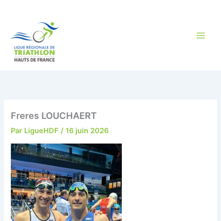
Aller
au
contenu
Freres LOUCHAERT
Par
LigueHDF
/
16 juin 2026