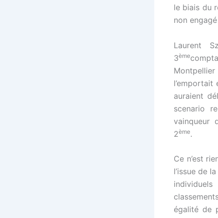
le biais du 
non engagé 
Laurent S
ème
3
compta
Montpellie
l’emportait 
auraient dé
scenario re
vainqueur 
ème
2
.
Ce n’est rie
l’issue de l
individuel
classements
égalité de