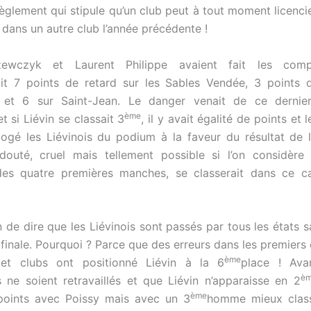
règlement qui stipule qu’un club peut à tout moment licenci
dans un autre club l’année précédente !
zewczyk et Laurent Philippe avaient fait les compt
it 7 points de retard sur les Sables Vendée, 3 points d
r et 6 sur Saint-Jean. Le danger venait de ce dernier 
ème
et si Liévin se classait 3
, il y avait égalité de points et
logé les Liévinois du podium à la faveur du résultat de l
douté, cruel mais tellement possible si l’on considère
des quatre premières manches, se classerait dans ce c
n de dire que les Liévinois sont passés par tous les états 
a finale. Pourquoi ? Parce que des erreurs dans les premier
ème
s et clubs ont positionné Liévin à la 6
place ! Ava
è
 ne soient retravaillés et que Liévin n’apparaisse en 2
ème
 points avec Poissy mais avec un 3
homme mieux class