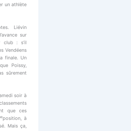
er un athlète
es. Liévin
’avance sur
club : s’il
 les Vendéens
a finale. Un
 que Poissy,
as sûrement
samedi soir à
s classements
nt que ces
me
position, à
é. Mais ça,