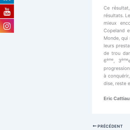
Ce résultat
résultats. L
mieux enco
Copeland et
Monde, qui 
leurs presta
de trou dan
ème
ème
6
, 3
progression
à conquérir
dise, reste 
Eric Catti
PRÉCÉDENT