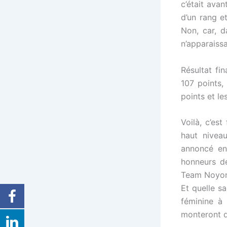
c’était avan
d’un rang e
Non, car, d
n’apparaiss
Résultat fi
107 points,
points et l
Voilà, c’est
haut niveau
annoncé en
honneurs de
Team Noyon 
Et quelle s
féminine à 
monteront d