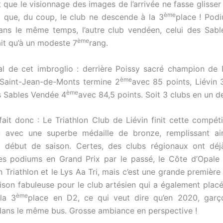
t que le visionnage des images de l’arrivée ne fasse glisser
ème
t que, du coup, le club ne descende à la 3
place ! Pod
ans le même temps, l’autre club vendéen, celui des Sabl
ème
ait qu’à un modeste 7
rang.
nal de cet imbroglio : derrière Poissy sacré champion de
ème
 Saint-Jean-de-Monts termine 2
avec 85 points, Liévin 
ème
es Sables Vendée 4
avec 84,5 points. Soit 3 clubs en un d
 fait donc : Le Triathlon Club de Liévin finit cette compét
 avec une superbe médaille de bronze, remplissant ains
 début de saison. Certes, des clubs régionaux ont déj
s podiums en Grand Prix par le passé, le Côte d’Opale T
Triathlon et le Lys Aa Tri, mais c’est une grande première e
aison fabuleuse pour le club artésien qui a également plac
ème
la 3
place en D2, ce qui veut dire qu’en 2020, garço
ans le même bus. Grosse ambiance en perspective !