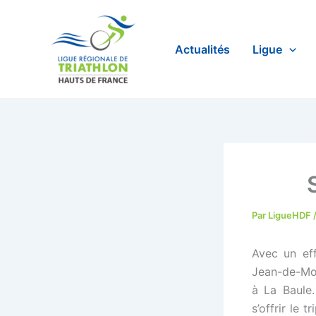
Aller
au
contenu
Actualités
Ligue
Par
LigueHDF
Avec un eff
Jean-de-Mont
à La Baule
s’offrir le