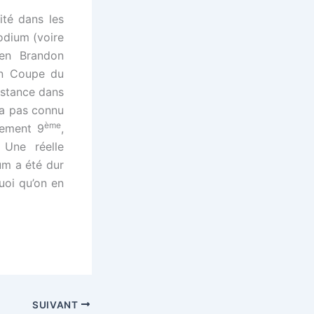
ité dans les
podium (voire
ien Brandon
 en Coupe du
nstance dans
n’a pas connu
ème
ivement 9
,
 Une réelle
um a été dur
uoi qu’on en
SUIVANT