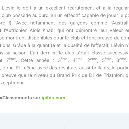
, Liévin le doit à un excellent recrutement et à la régular
e club possède aujourd’hui un effectif capable de jouer le 
re !). Avec notamment des garçons comme l’Austral
 l’Autrichien Alois Knabl qui ont démontré leur valeur
se montrent disponibles pour le club et font preuve de co
tions. Grâce à la quantité et la qualité de l’effectif, Liévin 
s sa saison. L’an dernier, le club s’était classé success
ème
ème
ème
ème
ème
ème
et 7
. Cette année : 3
, 4
, 2
, 5
, 3
.
, donc. Et même avec des résultats aussi brillants, le podi
, preuve que le niveau du Grand Prix de D1 de Triathlon, q
exceptionnel.
auxClassements sur
ipitos.com