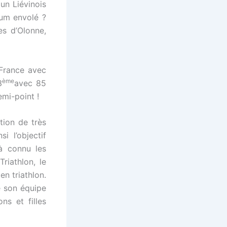
 un Liévinois
ium envolé ?
es d’Olonne,
 France avec
ème
3
avec 85
emi-point !
ition de très
i l’objectif
à connu les
riathlon, le
n triathlon.
é son équipe
ns et filles