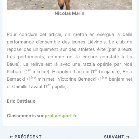
Nicolas Marin
Pour conclure cet article, on mettra en exergue la belle
performance d’ensemble des jeunes Liévinois. Le club ne
repose pas uniquement sur des athlètes élite (par ailleurs
très performants, comme on l’a encore constaté à La
Baule). La relève est là avec une razzia opérée par Noé
er
er
Richard (1
minime), Hippolyte Lacroix (1
benjamin), Elisa
ère
ère
Bernacki (1
minime), Victorine Bernacki (1
benjamine)
er
et Camille Lavaut (1
pupille).
Eric Cattiaux
Classements sur
prolivesport.fr
PRÉCÉDENT
SUIVANT