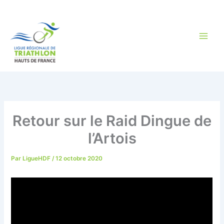
Aller
au
contenu
Retour sur le Raid Dingue de
l’Artois
Par
LigueHDF
/
12 octobre 2020