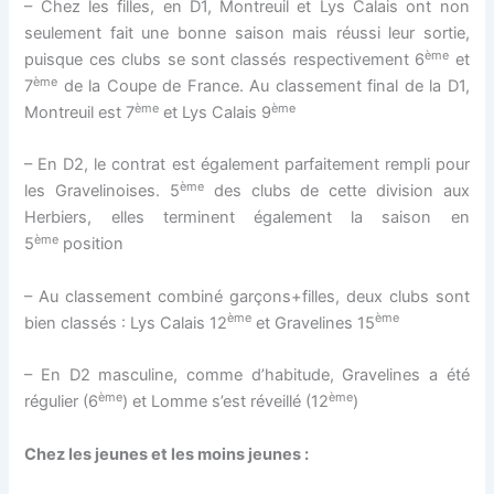
– Chez les filles, en D1, Montreuil et Lys Calais ont non
seulement fait une bonne saison mais réussi leur sortie,
ème
puisque ces clubs se sont classés respectivement 6
et
ème
7
de la Coupe de France. Au classement final de la D1,
ème
ème
Montreuil est 7
et Lys Calais 9
– En D2, le contrat est également parfaitement rempli pour
ème
les Gravelinoises. 5
des clubs de cette division aux
Herbiers, elles terminent également la saison en
ème
5
position
– Au classement combiné garçons+filles, deux clubs sont
ème
ème
bien classés : Lys Calais 12
et Gravelines 15
– En D2 masculine, comme d’habitude, Gravelines a été
ème
ème
régulier (6
) et Lomme s’est réveillé (12
)
Chez les jeunes et les moins jeunes :