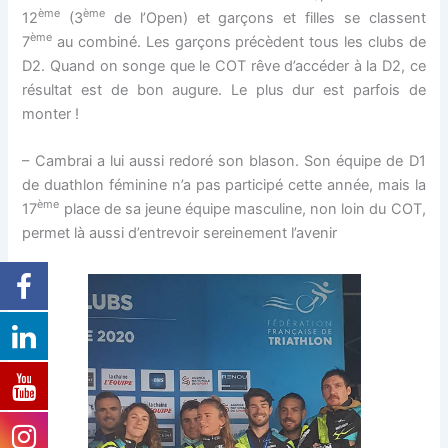
ème
ème
12
(3
de l’Open) et garçons et filles se classent
ème
7
au combiné. Les garçons précèdent tous les clubs de
D2. Quand on songe que le COT rêve d’accéder à la D2, ce
résultat est de bon augure. Le plus dur est parfois de
monter !
– Cambrai a lui aussi redoré son blason. Son équipe de D1
de duathlon féminine n’a pas participé cette année, mais la
ème
17
place de sa jeune équipe masculine, non loin du COT,
permet là aussi d’entrevoir sereinement l’avenir