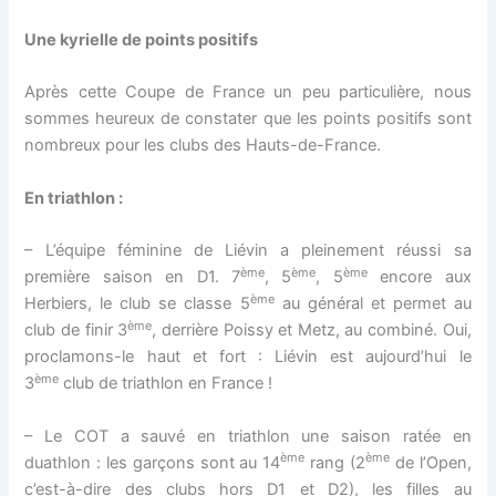
Une kyrielle de points positifs
Après cette Coupe de France un peu particulière, nous
sommes heureux de constater que les points positifs sont
nombreux pour les clubs des Hauts-de-France.
En triathlon :
– L’équipe féminine de Liévin a pleinement réussi sa
ème
ème
ème
première saison en D1. 7
, 5
, 5
encore aux
ème
Herbiers, le club se classe 5
au général et permet au
ème
club de finir 3
, derrière Poissy et Metz, au combiné. Oui,
proclamons-le haut et fort : Liévin est aujourd’hui le
ème
3
club de triathlon en France !
– Le COT a sauvé en triathlon une saison ratée en
ème
ème
duathlon : les garçons sont au 14
rang (2
de l’Open,
c’est-à-dire des clubs hors D1 et D2), les filles au