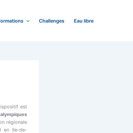
formations
Challenges
Eau libre
spositif est
ralympiques
on régionale
 en Ile-de-