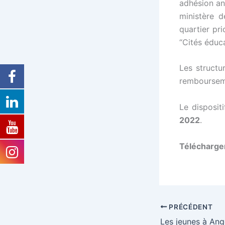
adhésion ann
ministère 
quartier pri
“Cités éduca
Les struct
rembourseme
Le disposit
2022
.
Télécharge
PRÉCÉDENT
Les jeunes à Ange