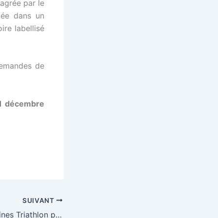
 agrée par le
iée dans un
ire labellisé
demandes de
 décembre
SUIVANT
Le club de Gravelines Triathlon propose un contrat de formation en alternance pour un DEJEPS Triathlon