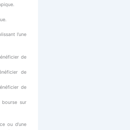
mpique.
ue.
issant l’une
énéficier de
néficier de
énéficier de
e bourse sur
nce ou d’une