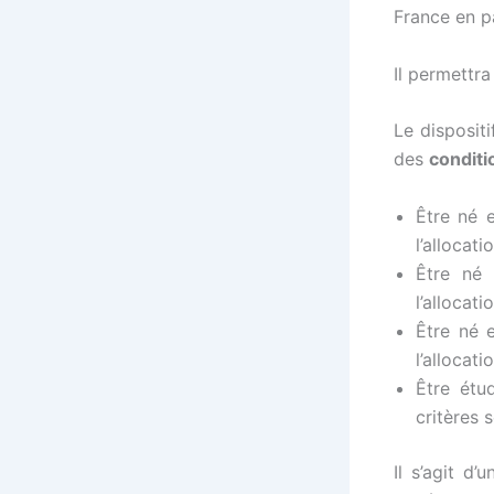
France en p
Il permettra
Le disposit
des
conditi
Être né 
l’allocat
Être né 
l’allocat
Être né 
l’allocat
Être étu
critères 
Il s’agit d