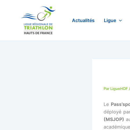
Aller
au
contenu
Actualités
Ligue
Par
LigueHDF
Le
Pass’spo
déployé pa
(MSJOP)
au
académique