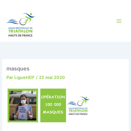
Aller
au
contenu
masques
Par
LigueHDF
/
22 mai 2020