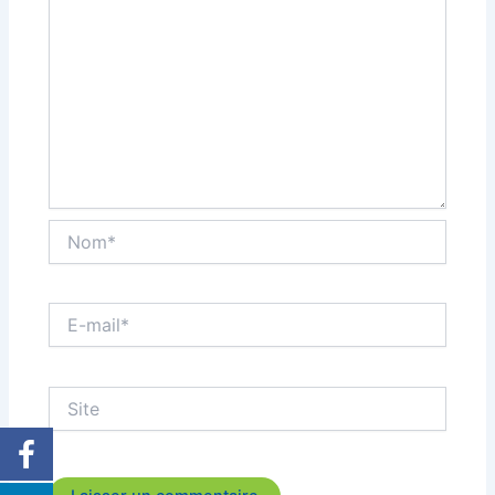
Nom*
E-
mail*
Site