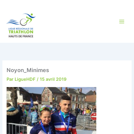
Aller
au
contenu
Noyon_Minimes
Par
LigueHDF
/
15 avril 2019