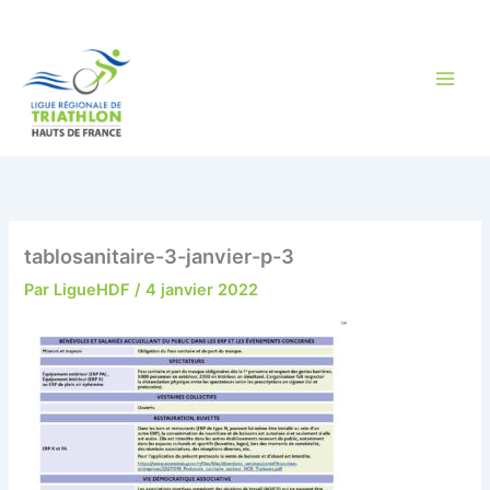
Aller
au
contenu
tablosanitaire-3-janvier-p-3
Par
LigueHDF
/
4 janvier 2022