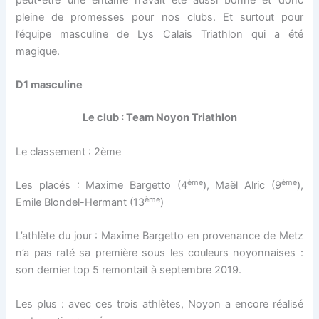
peut-être une entame n’avait été aussi bonne et donc
pleine de promesses pour nos clubs. Et surtout pour
l’équipe masculine de Lys Calais Triathlon qui a été
magique.
D1 masculine
Le club : Team Noyon Triathlon
Le classement : 2ème
ème
ème
Les placés : Maxime Bargetto (4
), Maël Alric (9
),
ème
Emile Blondel-Hermant (13
)
L’athlète du jour : Maxime Bargetto en provenance de Metz
n’a pas raté sa première sous les couleurs noyonnaises :
son dernier top 5 remontait à septembre 2019.
Les plus : avec ces trois athlètes, Noyon a encore réalisé