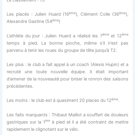
ème
ème
Les placés : Julien Huard (16
), Clément Colle (36
),
ème
Alexandre Gastine (54
)
ème
ème
L’athlète du jour : Julien Huard a réalisé les 7
et 12
temps à pied. La bonne pioche, même s’il n’est pas
parvenu à tenir les roues du groupe de tête jusqu’à T2.
Les plus : le club a fait appel à un coach (Alexis Hupin) et a
recruté une toute nouvelle équipe. Il était important
d’amener de la nouveauté pour briser le ronron des saisons
précédentes.
ème
Les moins : le club est à quasiment 20 places du 12
.
Les faits marquants : Thibaut Maillot a souffert de douleurs
ère
gastriques sur la 1
à pied et il a été contraint de mettre
rapidement le clignotant sur le vélo.