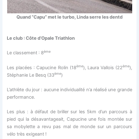
Quand “Capu” met le turbo, Linda serre les dentd
Le club : Côte d’Opale Triathlon
ème
Le classement : 8
ème
ème
Les placées : Capucine Rolin (18
), Laura Vallois (22
),
ème
Stéphanie Le Besq (33
)
L’athlète du jour : aucune individualité n’a réalisé une grande
performance.
Les plus : à défaut de briller sur les 5km d’un parcours à
pied qui la désavantageait, Capucine une fois montée sur
sa mobylette a revu pas mal de monde sur un parcours
vélo très exigeant !