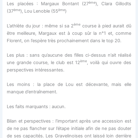
ème
Les placées : Margaux Bontant (27
), Clara Gillodts
ème
ème
(37
), Lou Lenoble (55
)
ème
L’athlète du jour : même si sa 2
course à pied aurait dû
être meilleure, Margaux est à coup sûr la n°1 et, comme
Florent, on l’espère très prochainement dans le top 20.
Les plus : sans qu’aucune des filles ci-dessus n’ait réalisé
ème
une grande course, le club est 12
, voilà qui ouvre des
perspectives intéressantes.
Les moins : la place de Lou est décevante, mais elle
manque d’entraînement.
Les faits marquants : aucun.
Bilan et perspectives : l’important après une accession est
de ne pas flancher sur l’étape initiale afin de ne pas douter
de ses capacités. Les Gravelinoises ont laissé loin derrière