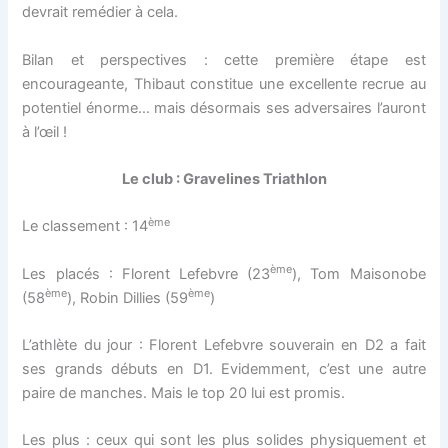
devrait remédier à cela.
Bilan et perspectives : cette première étape est
encourageante, Thibaut constitue une excellente recrue au
potentiel énorme… mais désormais ses adversaires l’auront
à l’œil !
Le club : Gravelines Triathlon
ème
Le classement : 14
ème
Les placés : Florent Lefebvre (23
), Tom Maisonobe
ème
ème
(58
), Robin Dillies (59
)
L’athlète du jour : Florent Lefebvre souverain en D2 a fait
ses grands débuts en D1. Evidemment, c’est une autre
paire de manches. Mais le top 20 lui est promis.
Les plus : ceux qui sont les plus solides physiquement et