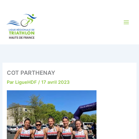
Aller
au
contenu
COT PARTHENAY
Par
LigueHDF
/
17 avril 2023