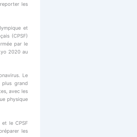
eporter les
Olympique et
nçais (CPSF)
irmée par le
okyo 2020 au
onavirus. Le
 plus grand
es, avec les
vue physique
 et le CPSF
préparer les