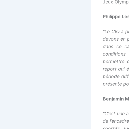
Jeux Olympi
Philippe Les
“Le CIO a p
devons en pr
dans ce ca
conditions
permettre 
report qui é
période diff
présente po
Benjamin M
“C’est une a
de l’encadre
sportifs.
Jus