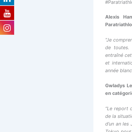
#Paratriath
Alexis Ha
Paratriathl
“Je comprend
de toutes
entraîné cet
et internat
année blanc
Gwladys Le
en catégor
“Le report 
de la situat
d’un an les
Tokyo pour 