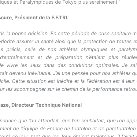
ques et Paralympiques de Tokyo plus sereinement.”
cure, Président de la F.F.TRI.
ris la bonne décision. En cette période de crise sanitaire m
iorité assurer la santé ainsi que la protection de toutes e
s précis, celle de nos athlètes olympiques et paraly
 d’entraînement et de préparation n’étaient plus réunie
de vivre les Jeux dans des conditions optimales. Je sa
tait devenu inévitable. J’ai une pensée pour nos athlètes q
icile.
Cette situation est inédite et la Fédération est à leur
ur les accompagner sur le chemin de la performance retrou
aze, Directeur Technique National
nnonce que l’on attendait, que l’on souhaitait, que l’on app
ment de l’équipe de France de triathlon et de paratriathlon
qu’à ce jour, tant que les Jeux étaient maintenus, il fallait