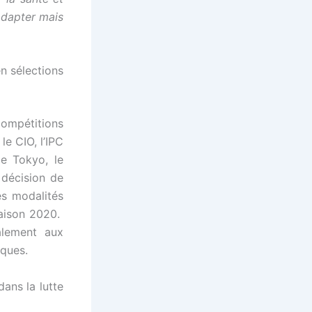
adapter mais
n sélections
compétitions
le CIO, l’IPC
e Tokyo, le
 décision de
es modalités
saison 2020.
alement aux
iques.
ans la lutte