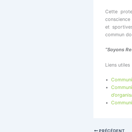
Cette prot
conscience 
et sportive
commun doit
“Soyons Re
Liens utiles
Communi
Communi
d’organi
Communiq
PRÉCÉDENT