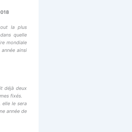
2018
tout la plus
 dans quelle
aire mondiale
 année ainsi
it déjà deux
mes fixés.
 elle le sera
une année de