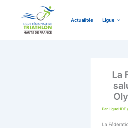
Aller
au
contenu
Actualités
Ligue
La 
sal
Ol
Par
LigueHDF
La Fédératio