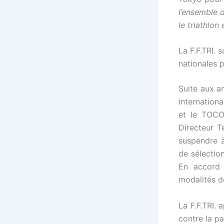
l’ensemble 
le triathlon
La F.F.TRI.
nationales 
Suite aux a
internationa
et le TOCO
Directeur T
suspendre à
de sélectio
En accord 
modalités d
La F.F.TRI.
contre la pa