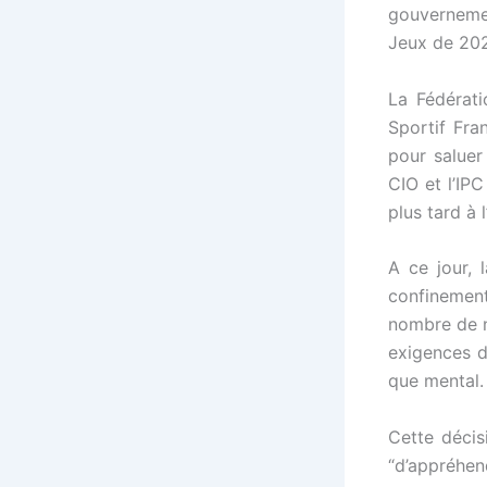
gouverneme
Jeux de 20
La Fédérati
Sportif Fra
pour saluer
CIO et l’IP
plus tard à 
A ce jour, 
confinemen
nombre de n
exigences d
que mental.
Cette déci
“d’appréhen