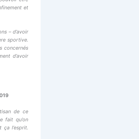
nfinement et
ns – d’avoir
ère sportive.
ès concernés
ment d’avoir
2019
tisan de ce
e fait qu’on
ça l’esprit.