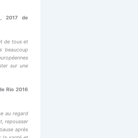
8, 2017 de
êt de tous et
uis beaucoup
 européennes
ster sur une
de Rio 2016
se au regard
nt, repousser
 pause après
 la santé et