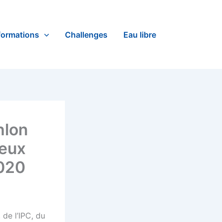
formations
Challenges
Eau libre
hlon
Jeux
020
 de l’IPC, du