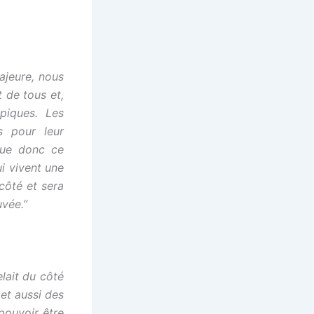
ajeure, nous
t de tous et,
mpiques.
Les
s pour leur
lue donc ce
ui vivent une
 côté et sera
vée.”
elait du côté
 et aussi des
 pouvoir être