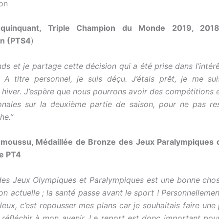
lon
nquinquant, Triple Champion du Monde 2019, 201
on (PTS4
)
s et je partage cette décision qui a été prise dans l’intér
.
A titre personnel, je suis déçu. J’étais prêt, je me s
 hiver.
J’espère que nous pourrons avoir des compétitions
ionales sur la deuxième partie de saison, pour ne pas re
he.”
moussu, Médaillée de Bronze des Jeux Paralympiques 
ie PT4
des Jeux Olympiques et Paralympiques est une bonne cho
ion actuelle ; la santé passe avant le sport ! Personnelleme
 Jeux, c’est repousser mes plans car je souhaitais faire une
réfléchir à mon avenir.
Le report est donc important pour