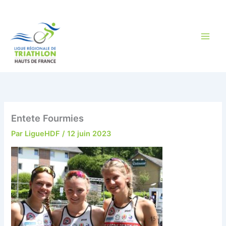
Aller
au
contenu
Entete Fourmies
Par
LigueHDF
/
12 juin 2023