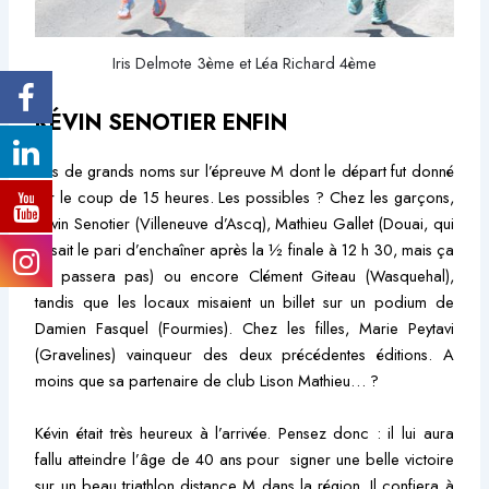
Iris Delmote 3ème et Léa Richard 4ème
KÉVIN SENOTIER ENFIN
Pas de grands noms sur l’épreuve M dont le départ fut donné
sur le coup de 15 heures. Les possibles ? Chez les garçons,
Kévin Senotier (Villeneuve d’Ascq), Mathieu Gallet (Douai, qui
faisait le pari d’enchaîner après la ½ finale à 12 h 30, mais ça
ne passera pas) ou encore Clément Giteau (Wasquehal),
tandis que les locaux misaient un billet sur un podium de
Damien Fasquel (Fourmies). Chez les filles, Marie Peytavi
(Gravelines) vainqueur des deux précédentes éditions. A
moins que sa partenaire de club Lison Mathieu… ?
Kévin était très heureux à l’arrivée. Pensez donc : il lui aura
fallu atteindre l’âge de 40 ans pour signer une belle victoire
sur un beau triathlon distance M dans la région. Il confiera à