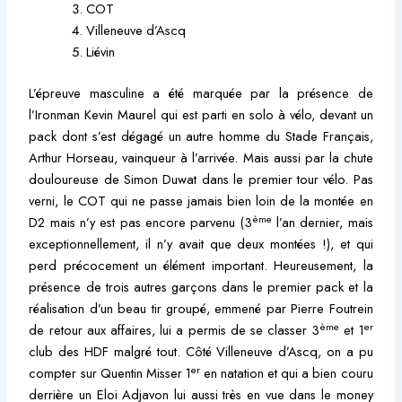
COT
Villeneuve d’Ascq
Liévin
L’épreuve masculine a été marquée par la présence de
l’Ironman Kevin Maurel qui est parti en solo à vélo, devant un
pack dont s’est dégagé un autre homme du Stade Français,
Arthur Horseau, vainqueur à l’arrivée. Mais aussi par la chute
douloureuse de Simon Duwat dans le premier tour vélo. Pas
verni, le COT qui ne passe jamais bien loin de la montée en
ème
D2 mais n’y est pas encore parvenu (3
l’an dernier, mais
exceptionnellement, il n’y avait que deux montées !), et qui
perd précocement un élément important. Heureusement, la
présence de trois autres garçons dans le premier pack et la
réalisation d’un beau tir groupé, emmené par Pierre Foutrein
ème
er
de retour aux affaires, lui a permis de se classer 3
et 1
club des HDF malgré tout. Côté Villeneuve d’Ascq, on a pu
er
compter sur Quentin Misser 1
en natation et qui a bien couru
derrière un Eloi Adjavon lui aussi très en vue dans le money