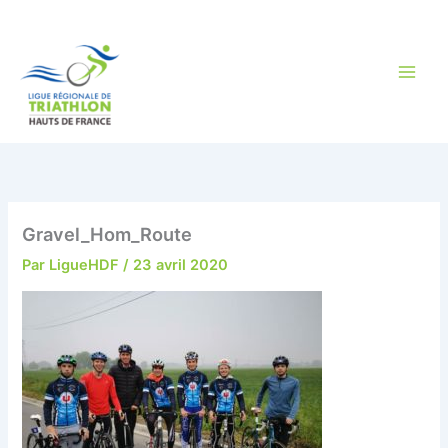
Aller
au
contenu
Gravel_Hom_Route
Par
LigueHDF
/
23 avril 2020