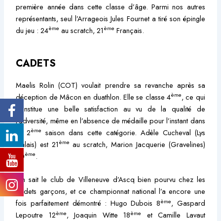
première année dans cette classe d’âge. Parmi nos autres
représentants, seul l’Arrageois Jules Fournet a tiré son épingle
ème
ème
du jeu : 24
au scratch, 21
Français.
CADETS
Maelis Rolin (COT) voulait prendre sa revanche après sa
ème
déception de Mâcon en duathlon. Elle se classe 4
, ce qui
constitue une belle satisfaction au vu de la qualité de
l’adversité, même en l’absence de médaille pour l’instant dans
ème
sa 2
saison dans cette catégorie. Adèle Cucheval (Lys
ème
Calais) est 21
au scratch, Marion Jacquerie (Gravelines)
ème
30
.
On sait le club de Villeneuve d’Ascq bien pourvu chez les
cadets garçons, et ce championnat national l’a encore une
ème
fois parfaitement démontré : Hugo Dubois 8
, Gaspard
ème
ème
Lepoutre 12
, Joaquin Witte 18
et Camille Lavaut