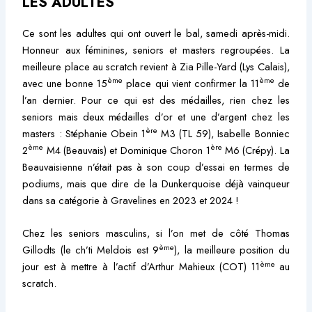
LES ADULTES
Ce sont les adultes qui ont ouvert le bal, samedi après-midi.
Honneur aux féminines, seniors et masters regroupées. La
meilleure place au scratch revient à Zia Pille-Yard (Lys Calais),
ème
ème
avec une bonne 15
place qui vient confirmer la 11
de
l’an dernier. Pour ce qui est des médailles, rien chez les
seniors mais deux médailles d’or et une d’argent chez les
ère
masters : Stéphanie Obein 1
M3 (TL 59), Isabelle Bonniec
ème
ère
2
M4 (Beauvais) et Dominique Choron 1
M6 (Crépy). La
Beauvaisienne n’était pas à son coup d’essai en termes de
podiums, mais que dire de la Dunkerquoise déjà vainqueur
dans sa catégorie à Gravelines en 2023 et 2024 !
Chez les seniors masculins, si l’on met de côté Thomas
ème
Gillodts (le ch’ti Meldois est 9
), la meilleure position du
ème
jour est à mettre à l’actif d’Arthur Mahieux (COT) 11
au
scratch.