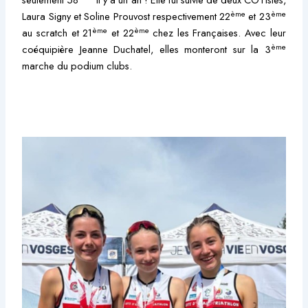
ème
ème
Laura Signy et Soline Prouvost respectivement 22
et 23
ème
ème
au scratch et 21
et 22
chez les Françaises. Avec leur
ème
coéquipière Jeanne Duchatel, elles monteront sur la 3
marche du podium clubs.