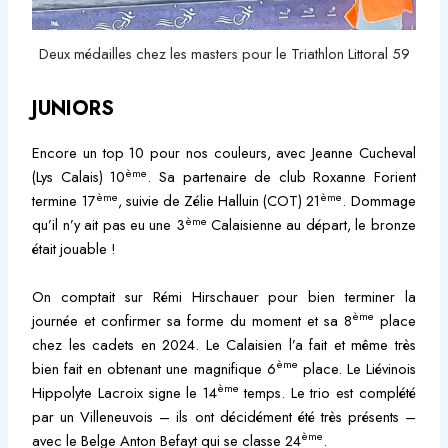
Deux médailles chez les masters pour le Triathlon Littoral 59
JUNIORS
Encore un top 10 pour nos couleurs, avec Jeanne Cucheval
ème
(Lys Calais) 10
. Sa partenaire de club Roxanne Forient
ème
ème
termine 17
, suivie de Zélie Halluin (COT) 21
. Dommage
ème
qu’il n’y ait pas eu une 3
Calaisienne au départ, le bronze
était jouable !
On comptait sur Rémi Hirschauer pour bien terminer la
ème
journée et confirmer sa forme du moment et sa 8
place
chez les cadets en 2024. Le Calaisien l’a fait et même très
ème
bien fait en obtenant une magnifique 6
place. Le Liévinois
ème
Hippolyte Lacroix signe le 14
temps. Le trio est complété
par un Villeneuvois – ils ont décidément été très présents –
ème
avec le Belge Anton Befayt qui se classe 24
.