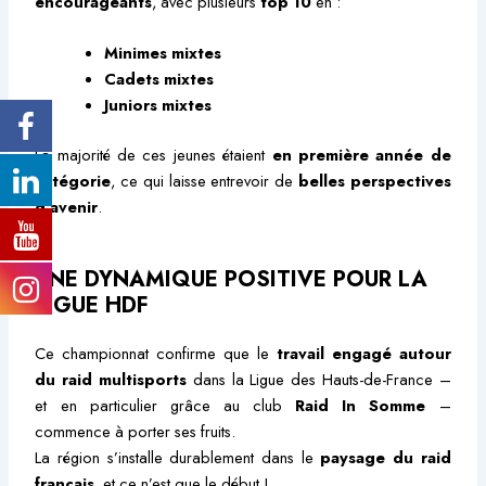
encourageants
, avec plusieurs
top 10
en :
Minimes mixtes
Cadets mixtes
Juniors mixtes
La majorité de ces jeunes étaient
en première année de
catégorie
, ce qui laisse entrevoir de
belles perspectives
d’avenir
.
UNE DYNAMIQUE POSITIVE POUR LA
LIGUE HDF
Ce championnat confirme que le
travail engagé autour
du raid multisports
dans la Ligue des Hauts-de-France –
et en particulier grâce au club
Raid In Somme
–
commence à porter ses fruits.
La région s’installe durablement dans le
paysage du raid
français
, et ce n’est que le début !