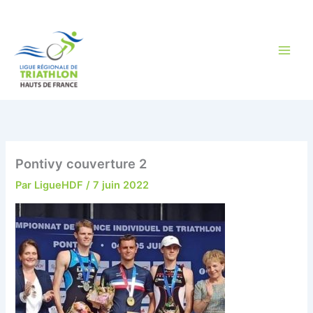
Aller
au
contenu
Pontivy couverture 2
Par
LigueHDF
/
7 juin 2022