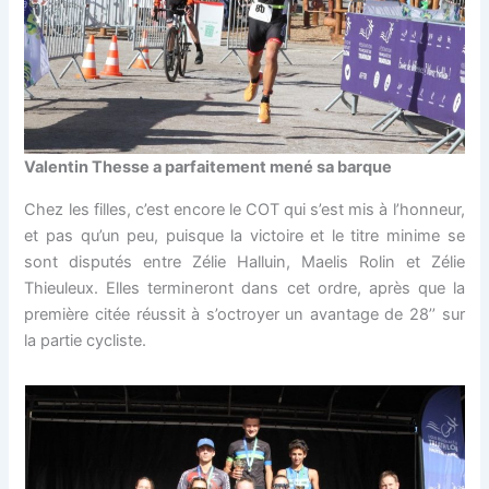
Valentin Thesse a parfaitement mené sa barque
Chez les filles, c’est encore le COT qui s’est mis à l’honneur,
et pas qu’un peu, puisque la victoire et le titre minime se
sont disputés entre Zélie Halluin, Maelis Rolin et Zélie
Thieuleux. Elles termineront dans cet ordre, après que la
première citée réussit à s’octroyer un avantage de 28’’ sur
la partie cycliste.