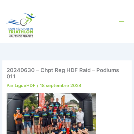
Aller
au
contenu
20240630 – Chpt Reg HDF Raid – Podiums
011
Par
LigueHDF
/
18 septembre 2024