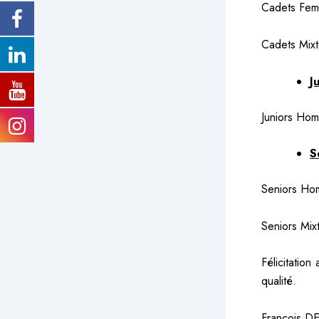
Cadets Fem
Cadets Mixt
J
Juniors Hom
S
Seniors Hom
Seniors Mix
Félicitatio
qualité.
François 