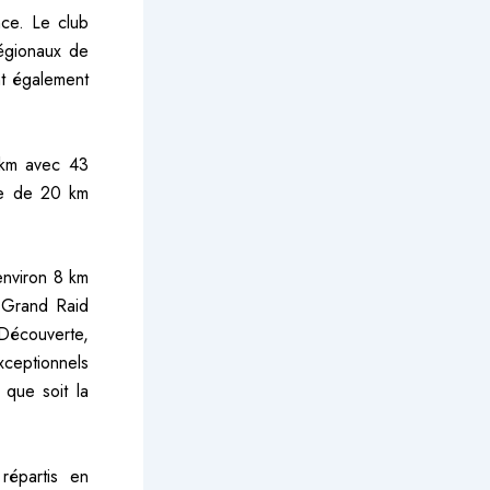
ce. Le club
régionaux de
nt également
 km avec 43
te de 20 km
 environ 8 km
u Grand Raid
 Découverte,
xceptionnels
 que soit la
répartis en