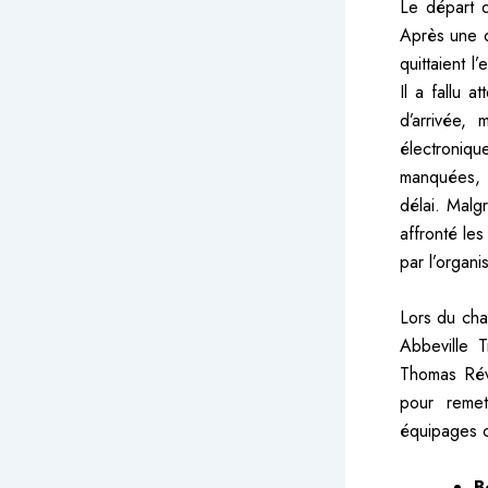
Le départ 
Après une di
quittaient l
Il a fallu 
d’arrivée,
électroniq
manquées, d
délai. Malg
affronté le
par l’organi
Lors du cha
Abbeville T
Thomas Réve
pour remet
équipages 
B