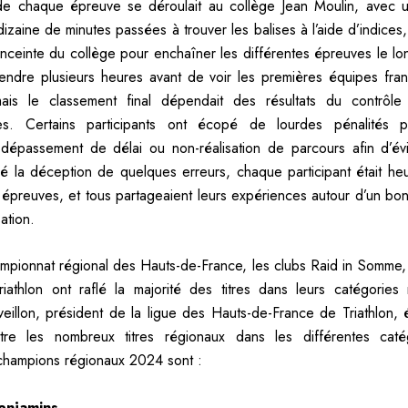
de chaque épreuve se déroulait au collège Jean Moulin, avec u
zaine de minutes passées à trouver les balises à l’aide d’indices,
’enceinte du collège pour enchaîner les différentes épreuves le lo
attendre plusieurs heures avant de voir les premières équipes franc
 mais le classement final dépendait des résultats du contrôle
ues. Certains participants ont écopé de lourdes pénalités p
épassement de délai ou non-réalisation de parcours afin d’évi
ré la déception de quelques erreurs, chaque participant était heu
s épreuves, et tous partageaient leurs expériences autour d’un bon
sation.
mpionnat régional des Hauts-de-France, les clubs Raid in Somme,
riathlon ont raflé la majorité des titres dans leurs catégories 
illon, président de la ligue des Hauts-de-France de Triathlon, é
tre les nombreux titres régionaux dans les différentes caté
champions régionaux 2024 sont :
enjamins