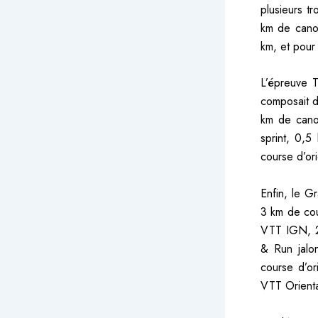
plusieurs t
km de canoë
km, et pour f
L’épreuve T
composait d
km de cano
sprint, 0,
course d’or
Enfin, le G
3 km de cou
VTT IGN, 2 
& Run jalo
course d’o
VTT Orienta