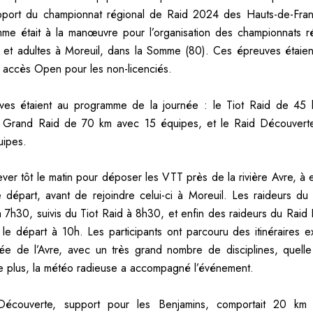
port du championnat régional de Raid 2024 des Hauts-de-Fran
me était à la manœuvre pour l’organisation des championnats 
 et adultes à Moreuil, dans la Somme (80). Ces épreuves étaie
 accès Open pour les non-licenciés.
uves étaient au programme de la journée : le Tiot Raid de 45
e Grand Raid de 70 km avec 15 équipes, et le Raid Découver
uipes.
e lever tôt le matin pour déposer les VTT près de la rivière Avre, à
 départ, avant de rejoindre celui-ci à Moreuil. Les raideurs d
 à 7h30, suivis du Tiot Raid à 8h30, et enfin des raideurs du Raid
s le départ à 10h. Les participants ont parcouru des itinéraires e
lée de l’Avre, avec un très grand nombre de disciplines, quelle
e plus, la météo radieuse a accompagné l’événement.
Découverte, support pour les Benjamins, comportait 20 km 