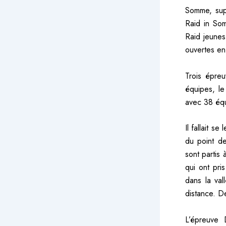
Somme, sup
Raid in Som
Raid jeunes
ouvertes en
Trois épre
équipes, l
avec 38 éq
Il fallait s
du point de
sont partis
qui ont pri
dans la val
distance. D
L’épreuve 