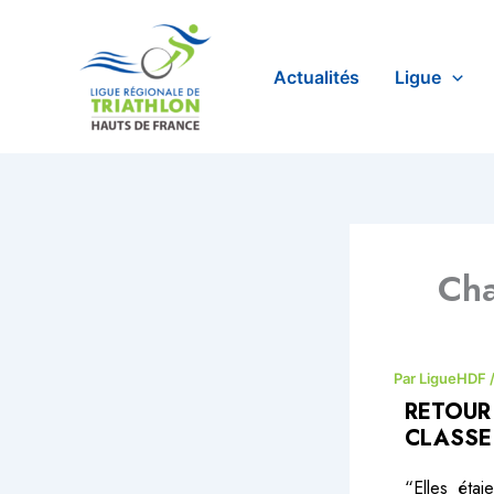
Aller
au
contenu
Actualités
Ligue
Cha
Par
LigueHDF
RETOUR
CLASSE
“Elles éta