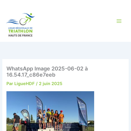
Aller
au
contenu
WhatsApp Image 2025-06-02 à
16.54.17_c86e7eeb
Par
LigueHDF
/
2 juin 2025