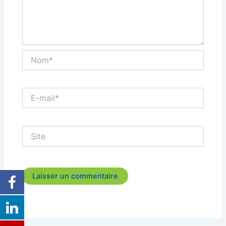
Nom*
E-
mail*
Site