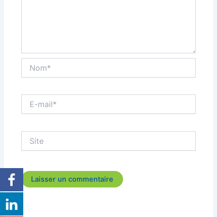
Nom*
E-
mail*
Site