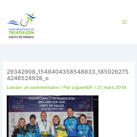
Aller
au
contenu
29342908_1548404358548833_185026275
4246524928_o
Laisser un commentaire
/ Par
LigueHDF
/
21 mars 2018