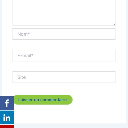
Nom*
E-
mail*
Site