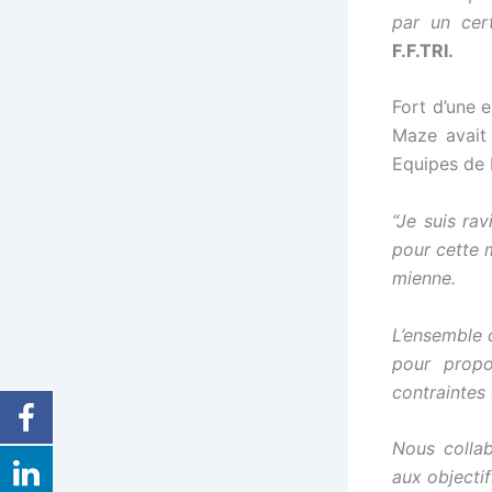
par un cer
F.F.TRI.
Fort d’une 
Maze avait 
Equipes de F
“Je suis ra
pour cette 
mienne.
L’ensemble 
pour propo
contraintes
Nous colla
aux objecti