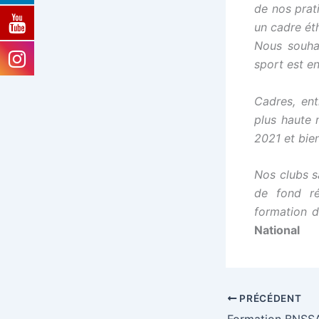
de nos prat
un cadre ét
Nous souhai
sport est en
Cadres, ent
plus haute
2021 et bie
Nos clubs s
de fond ré
formation d
National
PRÉCÉDENT
Formation BNSS