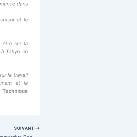
ormance dans
vement et le
 être sur la
 à Tokyo en
r le travail
ement et la
r Technique
SUIVANT
Découvrez la Tri Immersive Room, le nouvel outil d’entrainement virtuel de la #FFTRI