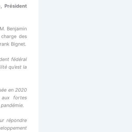
 Président
 M. Benjamin
n charge des
rank Bignet.
dent fédéral
té qu’est la
isée en 2020
 aux fortes
a pandémie.
ur répondre
éveloppement