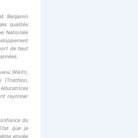
M. Benjamin
es qualités
ue Nationale
éveloppement
port de haut
 années.
enu Wikitri,
(Triathlon,
s éducatrices
ont rayonner
confiance du
’Etat que je
 même enviée