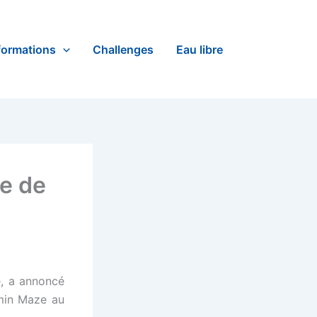
formations
Challenges
Eau libre
e de
e, a annoncé
amin Maze au