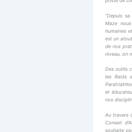
poste de Di
“
Depuis sa 
Maze nous 
humaines et
est un atou
de nos prat
niveau, on 
Des outils 
les Raids 
Paratriathlo
et éducateu
nos discipli
Au travers 
Conseil d’A
souhaite po