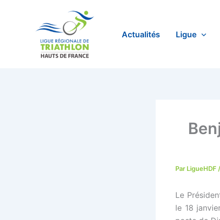
Aller
au
contenu
Actualités
Ligue
Ben
Par
LigueHDF
Le Présiden
le 18 janvi