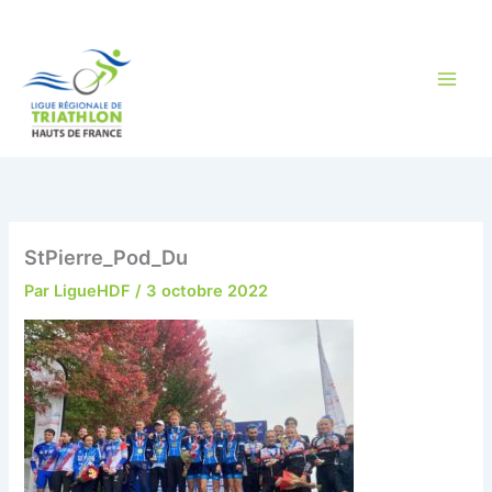
Aller
au
contenu
StPierre_Pod_Du
Par
LigueHDF
/
3 octobre 2022