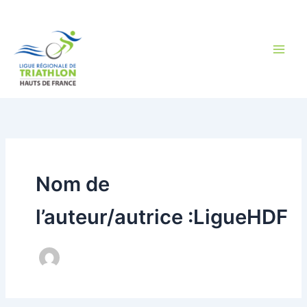
Aller
au
contenu
Nom de
l’auteur/autrice :LigueHDF