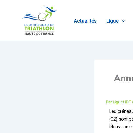
Aller
au
contenu
Actualités
Ligue
Annu
Par
LigueHDF
Les créneaux
(02) sont p
Nous sommes