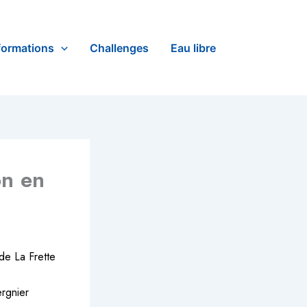
formations
Challenges
Eau libre
on en
 de La Frette
ergnier