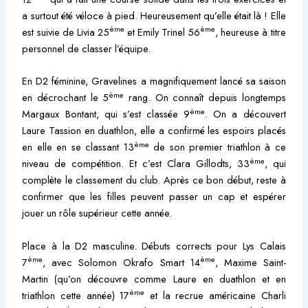
a surtout été véloce à pied. Heureusement qu’elle était là ! Elle
ème
ème
est suivie de Livia 25
et Emily Trinel 56
, heureuse à titre
personnel de classer l’équipe.
En D2 féminine, Gravelines a magnifiquement lancé sa saison
ème
en décrochant le 5
rang. On connaît depuis longtemps
ème
Margaux Bontant, qui s’est classée 9
. On a découvert
Laure Tassion en duathlon, elle a confirmé les espoirs placés
ème
en elle en se classant 13
de son premier triathlon à ce
ème
niveau de compétition. Et c’est Clara Gillodts, 33
, qui
complète le classement du club. Après ce bon début, reste à
confirmer que les filles peuvent passer un cap et espérer
jouer un rôle supérieur cette année.
Place à la D2 masculine. Débuts corrects pour Lys Calais
ème
ème
7
, avec Solomon Okrafo Smart 14
, Maxime Saint-
Martin (qu’on découvre comme Laure en duathlon et en
ème
triathlon cette année) 17
et la recrue américaine Charli