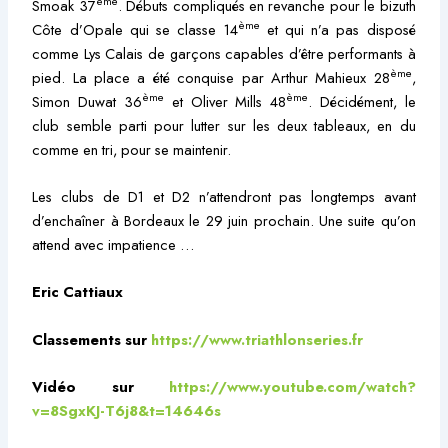
ème
Smoak 37
. Débuts compliqués en revanche pour le bizuth
ème
Côte d’Opale qui se classe 14
et qui n’a pas disposé
comme Lys Calais de garçons capables d’être performants à
ème
pied. La place a été conquise par Arthur Mahieux 28
,
ème
ème
Simon Duwat 36
et Oliver Mills 48
. Décidément, le
club semble parti pour lutter sur les deux tableaux, en du
comme en tri, pour se maintenir.
Les clubs de D1 et D2 n’attendront pas longtemps avant
d’enchaîner à Bordeaux le 29 juin prochain. Une suite qu’on
attend avec impatience …
Eric Cattiaux
Classements sur
https://www.triathlonseries.fr
Vidéo sur
https://www.youtube.com/watch?
v=8SgxKJ-T6j8&t=14646s