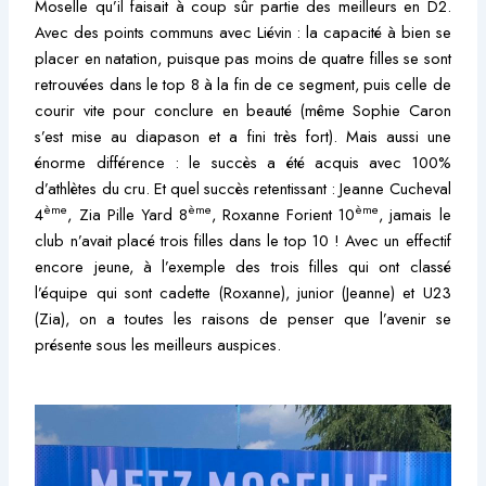
Moselle qu’il faisait à coup sûr partie des meilleurs en D2.
Avec des points communs avec Liévin : la capacité à bien se
placer en natation, puisque pas moins de quatre filles se sont
retrouvées dans le top 8 à la fin de ce segment, puis celle de
courir vite pour conclure en beauté (même Sophie Caron
s’est mise au diapason et a fini très fort). Mais aussi une
énorme différence : le succès a été acquis avec 100%
d’athlètes du cru. Et quel succès retentissant : Jeanne Cucheval
ème
ème
ème
4
, Zia Pille Yard 8
, Roxanne Forient 10
, jamais le
club n’avait placé trois filles dans le top 10 ! Avec un effectif
encore jeune, à l’exemple des trois filles qui ont classé
l’équipe qui sont cadette (Roxanne), junior (Jeanne) et U23
(Zia), on a toutes les raisons de penser que l’avenir se
présente sous les meilleurs auspices.