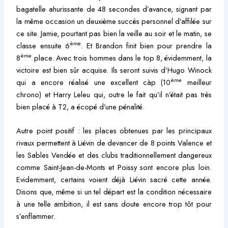
bagatelle ahurissante de 48 secondes d’avance, signant par
la même occasion un deuxième succès personnel d’affilée sur
ce site. Jamie, pourtant pas bien la veille au soir et le matin, se
ème
classe ensuite 6
. Et Brandon finit bien pour prendre la
ème
8
place. Avec trois hommes dans le top 8, évidemment, la
victoire est bien sûr acquise. Ils seront suivis d’Hugo Winock
ème
qui a encore réalisé une excellent càp (10
meilleur
chrono) et Harry Leleu qui, outre le fait qu’il n’était pas très
bien placé à T2, a écopé d’une pénalité.
Autre point positif : les places obtenues par les principaux
rivaux permettent à Liévin de devancer de 8 points Valence et
les Sables Vendée et des clubs traditionnellement dangereux
comme Saint-Jean-de-Monts et Poissy sont encore plus loin.
Evidemment, certains voient déjà Liévin sacré cette année.
Disons que, même si un tel départ est la condition nécessaire
à une telle ambition, il est sans doute encore trop tôt pour
s’enflammer.