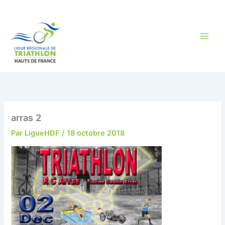
Aller
au
contenu
arras 2
Par
LigueHDF
/
18 octobre 2018