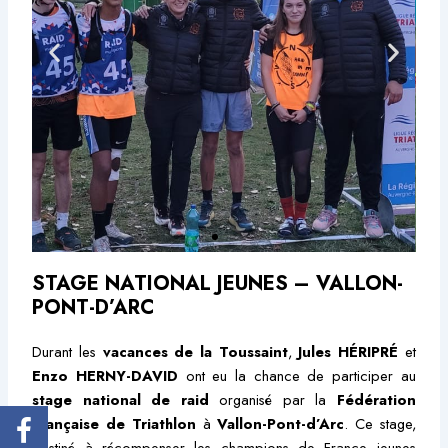
STAGE NATIONAL JEUNES – VALLON-
PONT-D’ARC
Durant les
vacances de la Toussaint
,
Jules HÉRIPRÉ
et
Enzo HERNY-DAVID
ont eu la chance de participer au
stage national de raid
organisé par la
Fédération
Française de Triathlon
à
Vallon-Pont-d’Arc
. Ce stage,
destiné à récompenser les champions de France jeunes