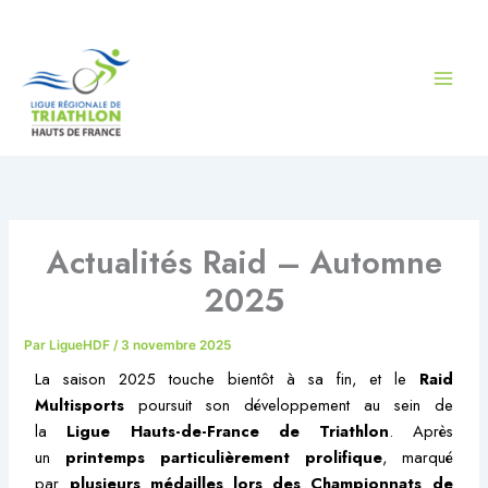
Aller
au
contenu
Actualités Raid – Automne
2025
Par
LigueHDF
/
3 novembre 2025
La saison 2025 touche bientôt à sa fin, et le
Raid
Multisports
poursuit son développement au sein de
la
Ligue Hauts-de-France de Triathlon
. Après
un
printemps particulièrement prolifique
, marqué
par
plusieurs médailles lors des Championnats de