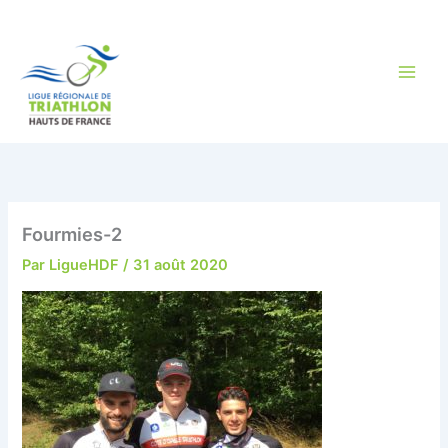
Aller
au
contenu
Fourmies-2
Par
LigueHDF
/
31 août 2020