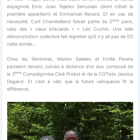
espagnole Enric Joan Tejedor Senosiain (dont c’était la
première apparition) et Emmanuel Renard. Et en cas de
ème
nécessité, Cyril Chambelland faisait partie du 2
pack,
celui des « vieux briscards » + Léo Cochin. Une telle
démonstration collective fait regretter qu’il n’y ait pas de D3
cette année…
Chez les féminines, Marion Salelles et Emilie Pereira
partaient devant, suivies à distance d’un duo composé de
ème
la 3
Compiégnoise Cloé Probst et de la COTiste Jessica
Degand. Et c’est à vélo que la future vainqueure fit la
différence.