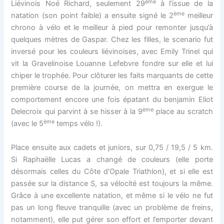
ème
Liévinois Noé Richard, seulement 29
à l’issue de la
ème
natation (son point faible) a ensuite signé le 2
meilleur
chrono à vélo et le meilleur à pied pour remonter jusqu’à
quelques mètres de Gaspar. Chez les filles, le scenario fut
inversé pour les couleurs liévinoises, avec Emily Trinel qui
vit la Gravelinoise Louanne Lefebvre fondre sur elle et lui
chiper le trophée. Pour clôturer les faits marquants de cette
première course de la journée, on mettra en exergue le
comportement encore une fois épatant du benjamin Eliot
ème
Delecroix qui parvint à se hisser à la 9
place au scratch
ème
(avec le 5
temps vélo !).
Place ensuite aux cadets et juniors, sur 0,75 / 19,5 / 5 km.
Si Raphaëlle Lucas a changé de couleurs (elle porte
désormais celles du Côte d’Opale Triathlon), et si elle est
passée sur la distance S, sa vélocité est toujours la même.
Grâce à une excellente natation, et même si le vélo ne fut
pas un long fleuve tranquille (avec un problème de freins,
notamment), elle put gérer son effort et l’emporter devant