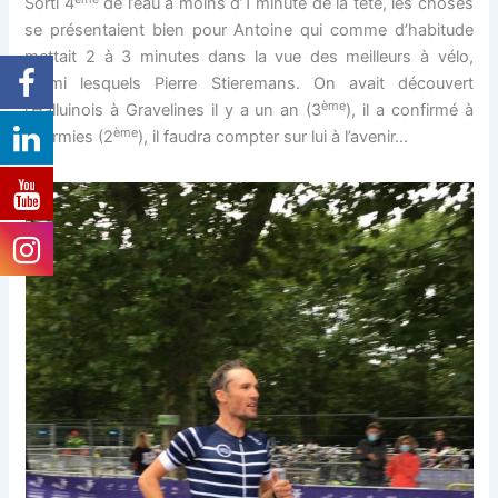
Sorti 4
de l’eau à moins d’1 minute de la tête, les choses
se présentaient bien pour Antoine qui comme d’habitude
mettait 2 à 3 minutes dans la vue des meilleurs à vélo,
parmi lesquels Pierre Stieremans. On avait découvert
ème
l’Halluinois à Gravelines il y a un an (3
), il a confirmé à
ème
Fourmies (2
), il faudra compter sur lui à l’avenir…