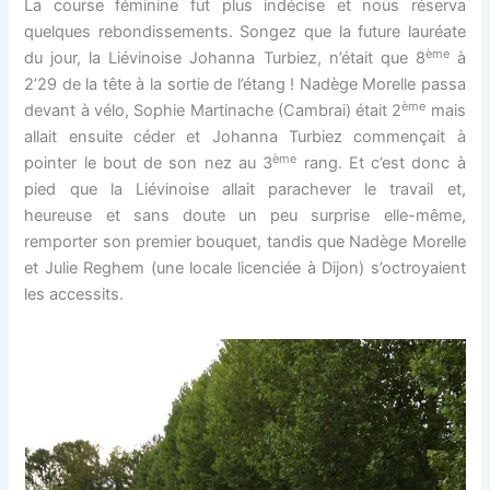
La course féminine fut plus indécise et nous réserva
quelques rebondissements. Songez que la future lauréate
ème
du jour, la Liévinoise Johanna Turbiez, n’était que 8
à
2’29 de la tête à la sortie de l’étang ! Nadège Morelle passa
ème
devant à vélo, Sophie Martinache (Cambrai) était 2
mais
allait ensuite céder et Johanna Turbiez commençait à
ème
pointer le bout de son nez au 3
rang. Et c’est donc à
pied que la Liévinoise allait parachever le travail et,
heureuse et sans doute un peu surprise elle-même,
remporter son premier bouquet, tandis que Nadège Morelle
et Julie Reghem (une locale licenciée à Dijon) s’octroyaient
les accessits.